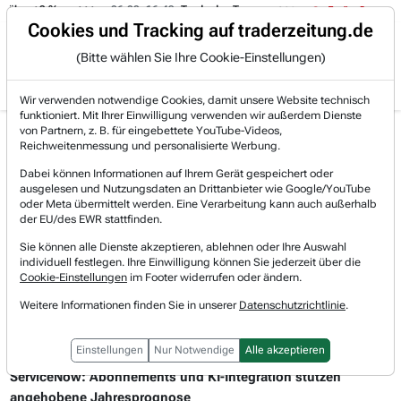
06.08. 16:49
Trade des Tages
06.08. 16:44
Trade des Tages
Trading-Room
Cookies und Tracking auf traderzeitung.de
(Bitte wählen Sie Ihre Cookie-Einstellungen)
Produkte
Gratis Account
Login
Wir verwenden notwendige Cookies, damit unsere Website technisch
funktioniert. Mit Ihrer Einwilligung verwenden wir außerdem Dienste
von Partnern, z. B. für eingebettete YouTube-Videos,
Aktie im Fokus
Reichweitenmessung und personalisierte Werbung.
Dabei können Informationen auf Ihrem Gerät gespeichert oder
ausgelesen und Nutzungsdaten an Drittanbieter wie Google/YouTube
oder Meta übermittelt werden. Eine Verarbeitung kann auch außerhalb
der EU/des EWR stattfinden.
Sie können alle Dienste akzeptieren, ablehnen oder Ihre Auswahl
individuell festlegen. Ihre Einwilligung können Sie jederzeit über die
Cookie-Einstellungen
im Footer widerrufen oder ändern.
Weitere Informationen finden Sie in unserer
Datenschutzrichtlinie
.
23.07.2026 um 09 Uhr
Einstellungen
Nur Notwendige
Alle akzeptieren
SERVICENOW
ServiceNow: Abonnements und KI-Integration stützen
angehobene Jahresprognose