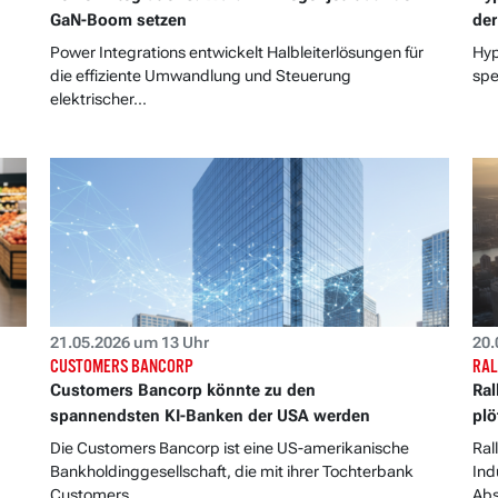
GaN-Boom setzen
der
Power Integrations entwickelt Halbleiterlösungen für
Hyp
die effiziente Umwandlung und Steuerung
spe
elektrischer...
21.05.2026 um 13 Uhr
20.
CUSTOMERS BANCORP
RAL
Customers Bancorp könnte zu den
Ral
spannendsten KI-Banken der USA werden
plö
Die Customers Bancorp ist eine US-amerikanische
Ral
Bankholdinggesellschaft, die mit ihrer Tochterbank
Ind
Customers...
Abs