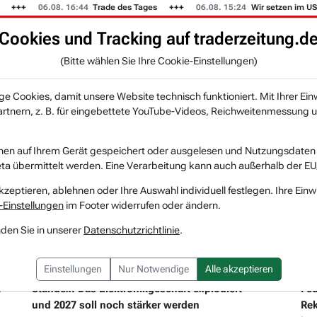
.08. 16:44
Trade des Tages
06.08. 15:24
Wir setzen im US-Musterdep
Cookies und Tracking auf traderzeitung.d
KI-Agenten
Zeitung
Rankings & Trends
(Bitte wählen Sie Ihre Cookie-Einstellungen)
NEU
 Cookies, damit unsere Website technisch funktioniert. Mit Ihrer Ein
tnern, z. B. für eingebettete YouTube-Videos, Reichweitenmessung u
nen auf Ihrem Gerät gespeichert oder ausgelesen und Nutzungsdaten a
a übermittelt werden. Eine Verarbeitung kann auch außerhalb der EU
kzeptieren, ablehnen oder Ihre Auswahl individuell festlegen. Ihre Einw
-Einstellungen
im Footer widerrufen oder ändern.
nden Sie in unserer
Datenschutzrichtlinie
.
05.08.2026 um 16 Uhr
04.
Einstellungen
Nur Notwendige
Alle akzeptieren
STANDEX INTERNATIONAL
FED
t
Standex: Das Elektronikgeschäft explodiert –
Fed
und 2027 soll noch stärker werden
Rek