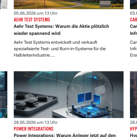
05.06.2026 um 13 Uhr
03.
AEHR TEST SYSTEMS
CAR
Aehr Test Systems: Warum die Aktie plötzlich
Car
wieder spannend wird
Inf
Aehr Test Systems entwickelt und verkauft
Car
spezialisierte Test- und Burn-in-Systeme für die
Inf
Halbleiterindustrie....
Ers
28.05.2026 um 13 Uhr
28.
POWER INTEGRATIONS
HYP
Power Integrations: Warum Anleger jetzt auf den
Hyp