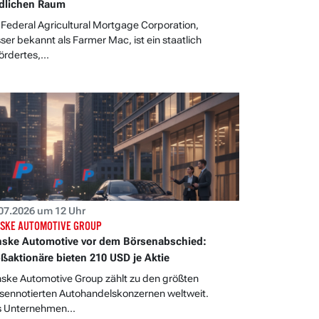
dlichen Raum
 Federal Agricultural Mortgage Corporation,
ser bekannt als Farmer Mac, ist ein staatlich
ördertes,...
07.2026 um 12 Uhr
SKE AUTOMOTIVE GROUP
ske Automotive vor dem Börsenabschied:
ßaktionäre bieten 210 USD je Aktie
ske Automotive Group zählt zu den größten
sennotierten Autohandelskonzernen weltweit.
 Unternehmen...