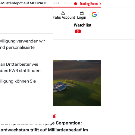
ot auf MEDPACE.
06.08. 14:58
AMAZON (i) hat zwei Tage konsolidiert.
Trading-Room
e
Produkte
Gratis Account
Login
Nachrichten
Newsticker
Watchlist
05:53 Uhr
0
willigung verwenden wir
nd personalisierte
n Drittanbieter wie
/des EWR stattfinden.
illigung können Sie
08.2026 um 08 Uhr
ERAL AGRICULTURAL MORTGAGE
eral Agricultural Mortgage Corporation:
ordwachstum trifft auf Milliardenbedarf im