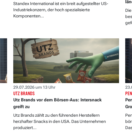
län
Standex International ist ein breit aufgestellter US-
Industriekonzern, der hoch spezialisierte
Die
Komponenten...
bes
gef
29.07.2026 um 13 Uhr
23.
UTZ BRANDS
PEN
Utz Brands vor dem Börsen-Aus: Intersnack
Pen
greift zu
Gro
Utz Brands zählt zu den führenden Herstellern
Pen
herzhafter Snacks in den USA. Das Unternehmen
bör
produziert...
Das