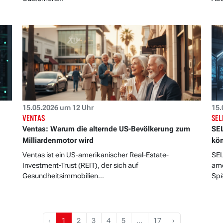
15.05.2026 um 12 Uhr
15.
VENTAS
SEL
Ventas: Warum die alternde US-Bevölkerung zum
SEL
Milliardenmotor wird
kön
Ventas ist ein US-amerikanischer Real-Estate-
SEL
Investment-Trust (REIT), der sich auf
ame
Gesundheitsimmobilien...
Spä
‹
1
2
3
4
5
…
17
›