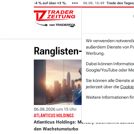
teigt von -4 % auf über +3 %.
06.08. 16:49
Trade des Tages
06
Wir verwenden notwendige
außerdem Dienste von Par
Ranglisten-Aktien
Werbung.
Dabei können Informatio
Google/YouTube oder Met
Sie können alle Dienste a
jederzeit über die
Cookie
Weitere Informationen fi
06.08.2026 um 15 Uhr
ATLANTICUS HOLDINGS
Atlanticus Holdings: Mercury-Übernahme zünde
den Wachstumsturbo