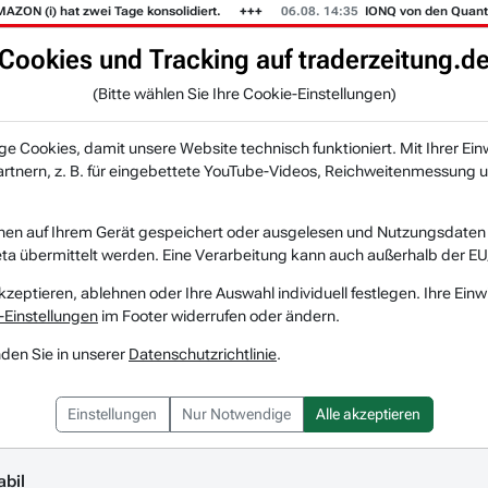
at zwei Tage konsolidiert.
06.08. 14:35
IONQ von den Quantencomputer
Cookies und Tracking auf traderzeitung.d
(Bitte wählen Sie Ihre Cookie-Einstellungen)
KI-Agenten
Zeitung
Rankings & Trends
NEU
 Cookies, damit unsere Website technisch funktioniert. Mit Ihrer Ein
tnern, z. B. für eingebettete YouTube-Videos, Reichweitenmessung u
chten
nen auf Ihrem Gerät gespeichert oder ausgelesen und Nutzungsdaten a
a übermittelt werden. Eine Verarbeitung kann auch außerhalb der EU
kzeptieren, ablehnen oder Ihre Auswahl individuell festlegen. Ihre Einw
-Einstellungen
im Footer widerrufen oder ändern.
nden Sie in unserer
Datenschutzrichtlinie
.
Einstellungen
Nur Notwendige
Alle akzeptieren
abil