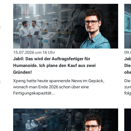
l
15.07.2026 um 16 Uhr
09.
Jabil: Das wird der Auftragsfertiger für
Jab
Humanoide. Ich plane den Kauf aus zwei
Die
Gründen!
obe
Xpeng hatte heute spannende News im Gepäck,
Die
l
wonach man Ende 2026 schon über eine
zur
Fertigungskapazität...
fol