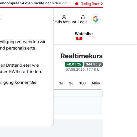
-Aktien rückte nach den Zahlen in den Fokus:
06.08. 14:14
- Expedia
Trading-Room
e
Produkte
Gratis Account
Login
Nachrichten
Newsticker
Watchlist
19:18 Uhr
0
willigung verwenden wir
nd personalisierte
Realtimekurs
+0,05 %
344,85 $
n Drittanbieter wie
07.08.2026, 17:18 Uhr
/des EWR stattfinden.
illigung können Sie
1T
3M
1J
3J
10J
Alles