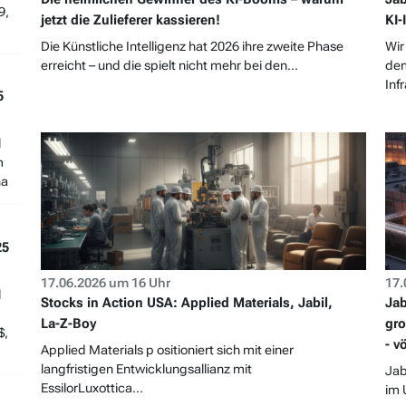
9,
jetzt die Zulieferer kassieren!
KI-
Die Künstliche Intelligenz hat 2026 ihre zweite Phase
Wir
erreicht – und die spielt nicht mehr bei den...
dem
Infr
5
l
m
ha
25
17.06.2026 um 16 Uhr
17.
l
Stocks in Action USA: Applied Materials, Jabil,
Jab
La-Z-Boy
gro
$,
- v
Applied Materials p ositioniert sich mit einer
langfristigen Entwicklungsallianz mit
Jab
EssilorLuxottica...
im 