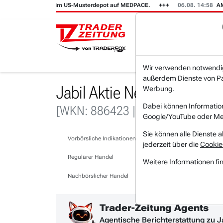
ir setzen im US-Musterdepot auf MEDPACE.
06.08. 14:58
AMAZON (i) h
Wir verwenden notwendige
außerdem Dienste von Par
Jabil Aktie News & Nachri
Werbung.
Dabei können Informatio
[WKN: 886423 | Symbol: JBL]
Google/YouTube oder Met
Sie können alle Dienste a
Vorbörsliche Indikationen
jederzeit über die
Cookie
Regulärer Handel
Weitere Informationen fi
Nachbörslicher Handel
Trader-Zeitung Agents
Agentische Berichterstattung zu J