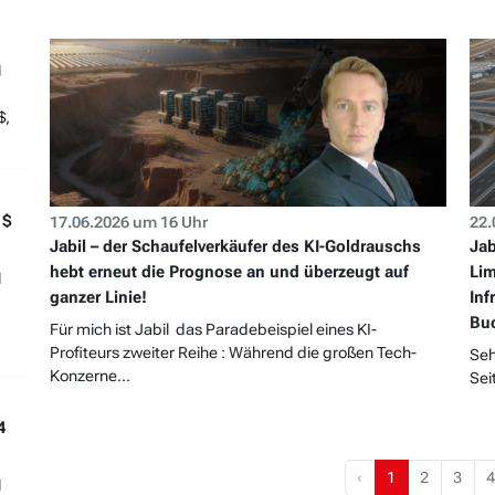
l
$,
 $
17.06.2026 um 16 Uhr
22.
Jabil – der Schaufelverkäufer des KI-Goldrauschs
Jab
hebt erneut die Prognose an und überzeugt auf
Lim
l
ganzer Linie!
Inf
Bu
Für mich ist Jabil das Paradebeispiel eines KI-
Profiteurs zweiter Reihe : Während die großen Tech-
Seh
Konzerne...
Sei
4
‹
1
2
3
4
l