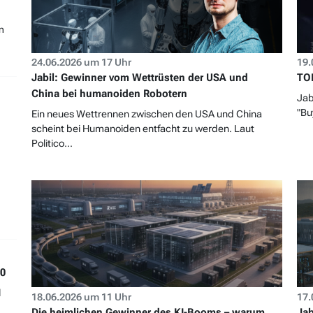
m
24.06.2026 um 17 Uhr
19.
Jabil: Gewinner vom Wettrüsten der USA und
TOP
China bei humanoiden Robotern
Jab
"Bu
Ein neues Wettrennen zwischen den USA und China
scheint bei Humanoiden entfacht zu werden. Laut
Politico...
70
l
18.06.2026 um 11 Uhr
17.
Die heimlichen Gewinner des KI-Booms – warum
Jab