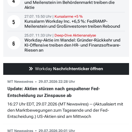
4
und Meilenstein im Behördenmarkt treiben die
Aktie
27.07. 15:50 Uhr |
Kursalarme +5 %
Kursalarm Workday Inc. +6,5 %: FedRAMP-
5
Meilenstein und Großinvestoren treiben Rebound
25.07. 11:33 Uhr |
Deep-Dive Aktienanalyse
Workday-Aktie im Wandel: Gründer-Rückkehr und
6
KI-Offensive treiben den HR- und Finanzsoftware-
Riesen an
Workday
Nachrichtenticker öffnen
MT Newswires
29.07.2026 22:28 Uhr
Update: Aktien stürzen nach gespaltener Fed-
Entscheidung zur Zinspause ab
16:27 Uhr EDT, 29.07.2026 (MT Newswires) -- (Aktualisiert mit
den Marktbewegungen zum Tagesende und der Fed-
Entscheidung.) US-Aktien sind am Mittwoch
MT Newswires
29.07.2026 20:01 Uhr