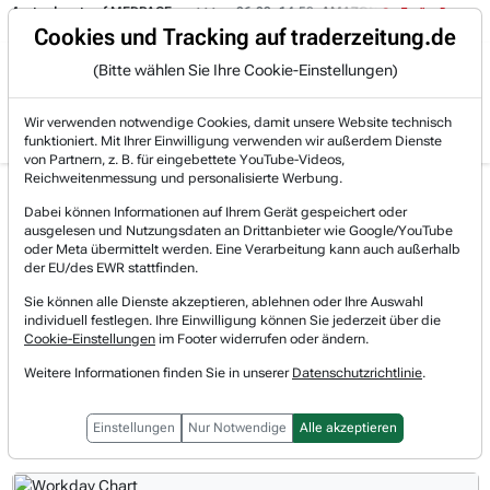
depot auf MEDPACE.
06.08. 14:58
AMAZON (i) hat zwei Tage konsolidier
Trading-Room
Cookies und Tracking auf traderzeitung.de
(Bitte wählen Sie Ihre Cookie-Einstellungen)
Produkte
Gratis Account
Login
Wir verwenden notwendige Cookies, damit unsere Website technisch
funktioniert. Mit Ihrer Einwilligung verwenden wir außerdem Dienste
von Partnern, z. B. für eingebettete YouTube-Videos,
Reichweitenmessung und personalisierte Werbung.
Workday Aktie News &
Realtimekurs
Dabei können Informationen auf Ihrem Gerät gespeichert oder
Nachrichten
ausgelesen und Nutzungsdaten an Drittanbieter wie Google/YouTube
+5,35 %
179,34 $
oder Meta übermittelt werden. Eine Verarbeitung kann auch außerhalb
07.08.2026, 21:26 Uhr
[WKN: A1J39P | Symbol: WDAY]
der EU/des EWR stattfinden.
Sie können alle Dienste akzeptieren, ablehnen oder Ihre Auswahl
individuell festlegen. Ihre Einwilligung können Sie jederzeit über die
Vorbörsliche Indikationen
Cookie-Einstellungen
im Footer widerrufen oder ändern.
Regulärer Handel
Weitere Informationen finden Sie in unserer
Datenschutzrichtlinie
.
Nachbörslicher Handel
Einstellungen
Nur Notwendige
Alle akzeptieren
1T
3M
1J
3J
10J
Alles