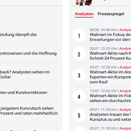
Analysten
Pressespiegel
06.08. 14:48 Uhr |
Analy
stufung dämpft die
Walmart im Fokus de
1
Erwartungen vor den 
28.07. 13:33 Uhr |
Analy
Kontroversen und die Hoffnung
Walmart-Aktie nach 
2
Schnitt 24 Prozent Ku
24.07. 12:33 Uhr |
Analy
back? Analysten sehen im
Walmart-Aktie im Ana
3
Dollar
Experten ein Kurspote
zum Kauf
13.07. 13:03 Uhr |
Analy
onen und Kurskorrekturen
Walmart-Aktie im Fok
4
sehen ein durchschnit
z jüngstem Kursrutsch sehen
09.07. 11:33 Uhr |
Analy
Prozent und raten mehrheitlich
Analysten trauen der
5
Kursplus zu und setze
03.07. 11:18 Uhr |
Analy