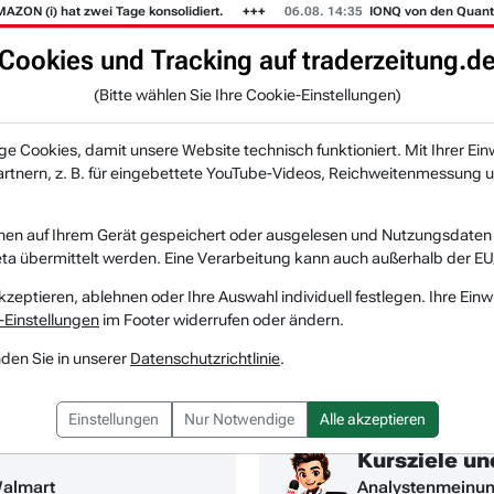
at zwei Tage konsolidiert.
06.08. 14:35
IONQ von den Quantencomputer
Cookies und Tracking auf traderzeitung.d
(Bitte wählen Sie Ihre Cookie-Einstellungen)
KI-Agenten
Zeitung
Rankings & Trends
NEU
 Cookies, damit unsere Website technisch funktioniert. Mit Ihrer Ein
tnern, z. B. für eingebettete YouTube-Videos, Reichweitenmessung u
hrichten
nen auf Ihrem Gerät gespeichert oder ausgelesen und Nutzungsdaten a
a übermittelt werden. Eine Verarbeitung kann auch außerhalb der EU
kzeptieren, ablehnen oder Ihre Auswahl individuell festlegen. Ihre Einw
-Einstellungen
im Footer widerrufen oder ändern.
nden Sie in unserer
Datenschutzrichtlinie
.
Einstellungen
Nur Notwendige
Alle akzeptieren
Kursziele u
Walmart
Analystenmeinun