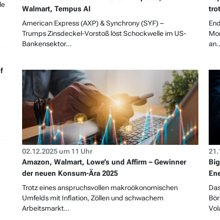
le
Walmart, Tempus AI
tro
American Express (AXP) & Synchrony (SYF) –
End
Trumps Zinsdeckel-Vorstoß löst Schockwelle im US-
Mom
Bankensektor...
an..
f
02.12.2025 um 11 Uhr
21.
Amazon, Walmart, Lowe’s und Affirm – Gewinner
Big
der neuen Konsum-Ära 2025
Ene
Trotz eines anspruchsvollen makroökonomischen
Das
Umfelds mit Inflation, Zöllen und schwachem
Bör
Arbeitsmarkt...
Vola