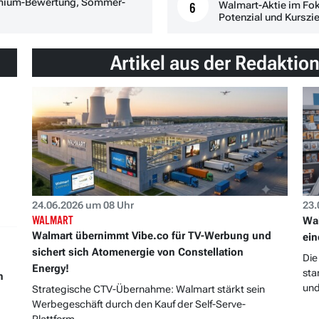
emium-Bewertung, Sommer-
Walmart-Aktie im Fok
6
Potenzial und Kurszie
Artikel aus der Redaktio
24.06.2026 um 08 Uhr
23.
WALMART
Wal
Walmart übernimmt Vibe.co für TV-Werbung und
ein
sichert sich Atomenergie von Constellation
Die
Energy!
sta
h
und
Strategische CTV-Übernahme: Walmart stärkt sein
Werbegeschäft durch den Kauf der Self-Serve-