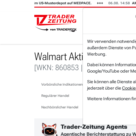
Wir setzen im US-Musterdepot auf MEDPACE.
06.08. 14:58
AMAZON (i) h
Wir verwenden notwendige
außerdem Dienste von Par
Walmart Aktie News & Nac
Werbung.
Dabei können Informatio
[WKN: 860853 | Symbol: WMT]
Google/YouTube oder Met
Sie können alle Dienste a
Vorbörsliche Indikationen
jederzeit über die
Cookie
Regulärer Handel
Weitere Informationen fi
Nachbörslicher Handel
Trader-Zeitung Agents
Agentische Berichterstattung zu 