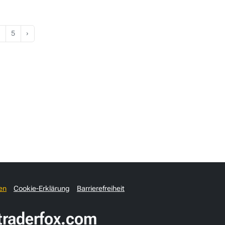
5
›
en
Cookie-Erklärung
Barrierefreiheit
raderfox.com