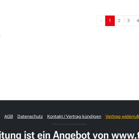
‹
1
2
3
4
t
AGB
Datenschutz
Kontakt / Vertrag kündigen
Vertrag widerruf
itung ist ein Angebot von
www.t