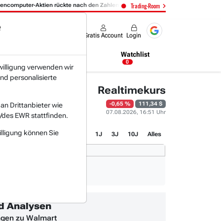
-Aktien rückte nach den Zahlen in den Fokus:
06.08. 14:14
- Expedia
Trading-Room
e
Produkte
Gratis Account
Login
Nachrichten
Newsticker
Watchlist
18:50 Uhr
0
willigung verwenden wir
nd personalisierte
Realtimekurs
-0,65 %
111,34 $
n Drittanbieter wie
07.08.2026, 16:51 Uhr
/des EWR stattfinden.
illigung können Sie
1T
3M
1J
3J
10J
Alles
nd Analysen
gen zu Walmart