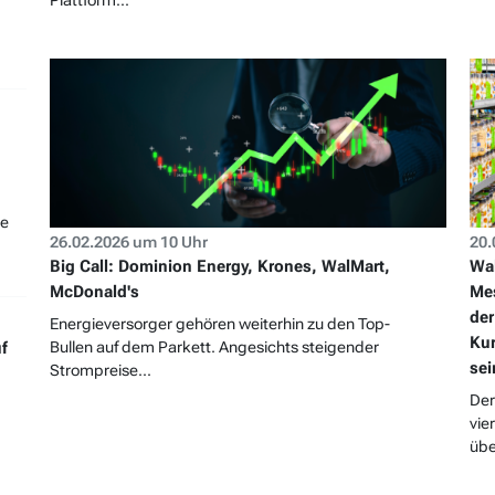
Plattform...
ne
26.02.2026 um 10 Uhr
20.
Big Call: Dominion Energy, Krones, WalMart,
Wal
McDonald's
Mes
der
Energieversorger gehören weiterhin zu den Top-
Kur
Bullen auf dem Parkett. Angesichts steigender
f
sei
Strompreise...
Der
vie
übe