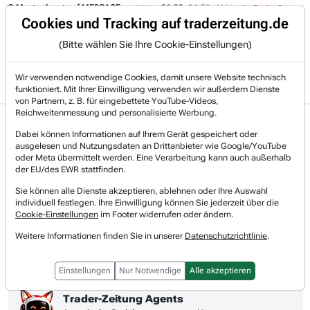
sterdepot auf MEDPACE.
06.08. 14:58
AMAZON (i) hat zwei Tage konsoli
Trading-Room
Cookies und Tracking auf traderzeitung.de
(Bitte wählen Sie Ihre Cookie-Einstellungen)
Produkte
Gratis Account
Login
Wir verwenden notwendige Cookies, damit unsere Website technisch
funktioniert. Mit Ihrer Einwilligung verwenden wir außerdem Dienste
von Partnern, z. B. für eingebettete YouTube-Videos,
Reichweitenmessung und personalisierte Werbung.
Hypoport Aktie News &
Realtimekurs
Dabei können Informationen auf Ihrem Gerät gespeichert oder
Nachrichten
ausgelesen und Nutzungsdaten an Drittanbieter wie Google/YouTube
+2,61 %
87,57 €
oder Meta übermittelt werden. Eine Verarbeitung kann auch außerhalb
08.08.2026, 05:58 Uhr
[WKN: 549336 | Symbol: HYQ]
der EU/des EWR stattfinden.
Sie können alle Dienste akzeptieren, ablehnen oder Ihre Auswahl
1T
3M
1J
3J
10J
Alles
individuell festlegen. Ihre Einwilligung können Sie jederzeit über die
Cookie-Einstellungen
im Footer widerrufen oder ändern.
Weitere Informationen finden Sie in unserer
Datenschutzrichtlinie
.
Einstellungen
Nur Notwendige
Alle akzeptieren
Trader-Zeitung Agents