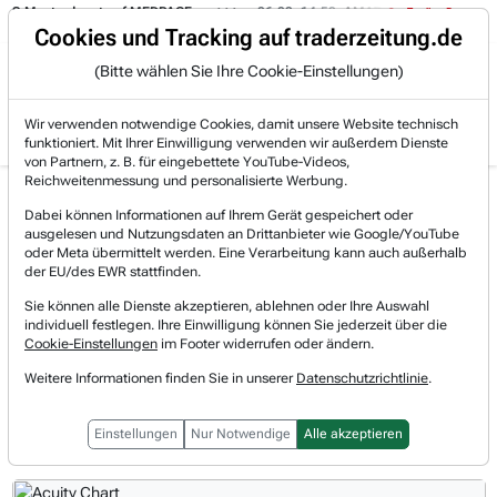
sterdepot auf MEDPACE.
06.08. 14:58
AMAZON (i) hat zwei Tage konsoli
Trading-Room
Cookies und Tracking auf traderzeitung.de
(Bitte wählen Sie Ihre Cookie-Einstellungen)
Produkte
Gratis Account
Login
Wir verwenden notwendige Cookies, damit unsere Website technisch
funktioniert. Mit Ihrer Einwilligung verwenden wir außerdem Dienste
von Partnern, z. B. für eingebettete YouTube-Videos,
Reichweitenmessung und personalisierte Werbung.
Acuity Aktie News &
Realtimekurs
Dabei können Informationen auf Ihrem Gerät gespeichert oder
Nachrichten
ausgelesen und Nutzungsdaten an Drittanbieter wie Google/YouTube
+0,73 %
359,59 $
oder Meta übermittelt werden. Eine Verarbeitung kann auch außerhalb
07.08.2026, 20:01 Uhr
[WKN: 813307 | Symbol: AYI]
der EU/des EWR stattfinden.
Sie können alle Dienste akzeptieren, ablehnen oder Ihre Auswahl
individuell festlegen. Ihre Einwilligung können Sie jederzeit über die
Vorbörsliche Indikationen
Cookie-Einstellungen
im Footer widerrufen oder ändern.
Regulärer Handel
Weitere Informationen finden Sie in unserer
Datenschutzrichtlinie
.
Nachbörslicher Handel
Einstellungen
Nur Notwendige
Alle akzeptieren
1T
3M
1J
3J
10J
Alles