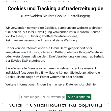
-4 % auf über +3 %.
06.08. 16:49
Trade des Tages
06.08. 16:4
Trading-Room
Cookies und Tracking auf traderzeitung.de
(Bitte wählen Sie Ihre Cookie-Einstellungen)
Produkte
Gratis Account
Login
Wir verwenden notwendige Cookies, damit unsere Website technisch
funktioniert. Mit Ihrer Einwilligung verwenden wir außerdem Dienste
Jetzt registrieren und gratis Artikel lesen.
von Partnern, z. B. für eingebettete YouTube-Videos,
Bereits bei TraderFox registriert? Jetzt anmelden!
Reichweitenmessung und personalisierte Werbung.
Dabei können Informationen auf Ihrem Gerät gespeichert oder
ausgelesen und Nutzungsdaten an Drittanbieter wie Google/YouTube
Home
Lists & Rankings
Pivotal-Points
oder Meta übermittelt werden. Eine Verarbeitung kann auch außerhalb
Pivotal-Point Nachverfolgung Acuity (AYI): Intelli...
der EU/des EWR stattfinden.
Acuity
Sie können alle Dienste akzeptieren, ablehnen oder Ihre Auswahl
Watchlist
individuell festlegen. Ihre Einwilligung können Sie jederzeit über die
Pivotal-Point Nachverfolgung
Cookie-Einstellungen
im Footer widerrufen oder ändern.
Acuity (AYI): Intelligente
Weitere Informationen finden Sie in unserer
Datenschutzrichtlinie
.
Gebäudetechnik treibt Wachstum
Einstellungen
Nur Notwendige
Alle akzeptieren
voran - dynamischer Kurssprung