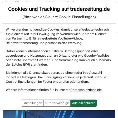
 -4 % auf über +3 %.
06.08. 16:49
Trade des Tages
06.08. 16:
Trading-Room
Cookies und Tracking auf traderzeitung.de
(Bitte wählen Sie Ihre Cookie-Einstellungen)
Produkte
Gratis Account
Login
Wir verwenden notwendige Cookies, damit unsere Website technisch
funktioniert. Mit Ihrer Einwilligung verwenden wir außerdem Dienste
Jetzt registrieren und gratis Artikel lesen.
von Partnern, z. B. für eingebettete YouTube-Videos,
Bereits bei TraderFox registriert? Jetzt anmelden!
Reichweitenmessung und personalisierte Werbung.
Dabei können Informationen auf Ihrem Gerät gespeichert oder
ausgelesen und Nutzungsdaten an Drittanbieter wie Google/YouTube
Home
Lists & Rankings
Saisonalitäten
oder Meta übermittelt werden. Eine Verarbeitung kann auch außerhalb
Vistra: Zwischen KI-Boom und Wartungssaison – wa...
der EU/des EWR stattfinden.
Vistra Energy
Sie können alle Dienste akzeptieren, ablehnen oder Ihre Auswahl
Watchlist
individuell festlegen. Ihre Einwilligung können Sie jederzeit über die
Vistra: Zwischen KI-Boom und
Cookie-Einstellungen
im Footer widerrufen oder ändern.
Wartungssaison – warum die Aktie
Weitere Informationen finden Sie in unserer
Datenschutzrichtlinie
.
im Spätwinter schwächelt
Einstellungen
Nur Notwendige
Alle akzeptieren