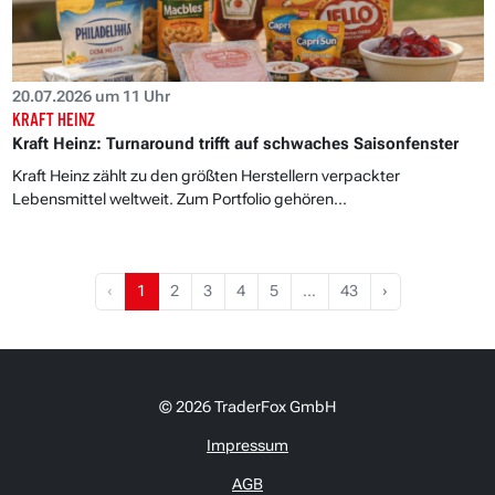
20.07.2026 um 11 Uhr
KRAFT HEINZ
Kraft Heinz: Turnaround trifft auf schwaches Saisonfenster
Kraft Heinz zählt zu den größten Herstellern verpackter
Lebensmittel weltweit. Zum Portfolio gehören...
‹
1
2
3
4
5
…
43
›
© 2026 TraderFox GmbH
Impressum
AGB