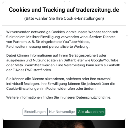
06.08. 16:49
Trade des Tages
06.08. 16:44
Trade des Tages
Trading-Room
Cookies und Tracking auf traderzeitung.de
(Bitte wählen Sie Ihre Cookie-Einstellungen)
Produkte
Gratis Account
Login
Wir verwenden notwendige Cookies, damit unsere Website technisch
funktioniert. Mit Ihrer Einwilligung verwenden wir außerdem Dienste
von Partnern, z. B. für eingebettete YouTube-Videos,
Reichweitenmessung und personalisierte Werbung.
Thorsten Reich
Dabei können Informationen auf Ihrem Gerät gespeichert oder
Thorsten Reich hat nach seinem Master in Financial
ausgelesen und Nutzungsdaten an Drittanbieter wie Google/YouTube
Economics zunächst als Optionshändler bei einem großen
oder Meta übermittelt werden. Eine Verarbeitung kann auch außerhalb
der EU/des EWR stattfinden.
Market Maker gearbeitet. Als publizierender Trader schreibt
er bei TraderFox über Optionsstrategien und saisonale
Sie können alle Dienste akzeptieren, ablehnen oder Ihre Auswahl
Handelsstrategien. Neben deutschen Small Caps und US-
individuell festlegen. Ihre Einwilligung können Sie jederzeit über die
Cookie-Einstellungen
im Footer widerrufen oder ändern.
Optionen interessiert sich Thorsten auch für systematische
Handelsstrategien und factor investing.
Weitere Informationen finden Sie in unserer
Datenschutzrichtlinie
.
Einstellungen
Nur Notwendige
Alle akzeptieren