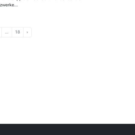
zwerke...
…
18
›