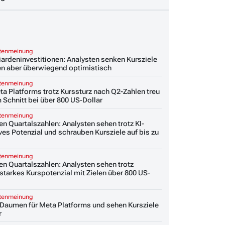
stenmeinung
iardeninvestitionen: Analysten senken Kursziele
ben aber überwiegend optimistisch
stenmeinung
ta Platforms trotz Kurssturz nach Q2-Zahlen treu
 Schnitt bei über 800 US-Dollar
stenmeinung
n Quartalszahlen: Analysten sehen trotz KI-
s Potenzial und schrauben Kursziele auf bis zu
stenmeinung
en Quartalszahlen: Analysten sehen trotz
tarkes Kurspotenzial mit Zielen über 800 US-
stenmeinung
Daumen für Meta Platforms und sehen Kursziele
r