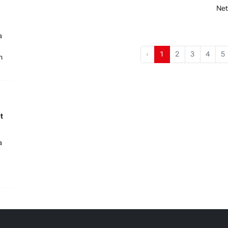
Net
a
‹
1
2
3
4
5
n
t
a