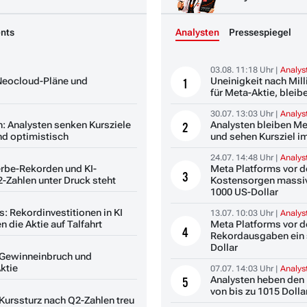
nts
Analysten
Pressespiegel
03.08. 11:18 Uhr |
Analy
 Neocloud-Pläne und
Uneinigkeit nach Mill
1
für Meta-Aktie, blei
30.07. 13:03 Uhr |
Analy
n: Analysten senken Kursziele
Analysten bleiben Me
2
nd optimistisch
und sehen Kursziel im
24.07. 14:48 Uhr |
Analy
rbe-Rekorden und KI-
Meta Platforms vor de
3
2-Zahlen unter Druck steht
Kostensorgen massive
1000 US-Dollar
: Rekordinvestitionen in KI
13.07. 10:03 Uhr |
Analy
 die Aktie auf Talfahrt
Meta Platforms vor d
4
Rekordausgaben ein s
Dollar
: Gewinneinbruch und
ktie
07.07. 14:03 Uhr |
Analy
Analysten heben den 
5
von bis zu 1015 Dolla
 Kurssturz nach Q2-Zahlen treu