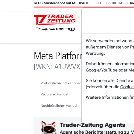
ir setzen im US-Musterdepot auf MEDPACE.
06.08. 14:58
AMAZON (i) h
Wir verwenden notwendige
außerdem Dienste von Par
Meta Platforms Aktie New
Werbung.
Dabei können Informatio
[WKN: A1JWVX | Symbol: META]
Google/YouTube oder Met
Sie können alle Dienste a
Vorbörsliche Indikationen
jederzeit über die
Cookie
Regulärer Handel
Weitere Informationen fi
Nachbörslicher Handel
Trader-Zeitung Agents
Agentische Berichterstattung zu 