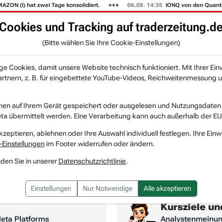
at zwei Tage konsolidiert.
06.08. 14:35
IONQ von den Quantencomputer
Cookies und Tracking auf traderzeitung.d
(Bitte wählen Sie Ihre Cookie-Einstellungen)
KI-Agenten
Zeitung
Rankings & Trends
NEU
 Cookies, damit unsere Website technisch funktioniert. Mit Ihrer Ein
tnern, z. B. für eingebettete YouTube-Videos, Reichweitenmessung u
s & Nachrichten
nen auf Ihrem Gerät gespeichert oder ausgelesen und Nutzungsdaten a
a übermittelt werden. Eine Verarbeitung kann auch außerhalb der EU
kzeptieren, ablehnen oder Ihre Auswahl individuell festlegen. Ihre Einw
-Einstellungen
im Footer widerrufen oder ändern.
nden Sie in unserer
Datenschutzrichtlinie
.
Einstellungen
Nur Notwendige
Alle akzeptieren
Kursziele u
Meta Platforms
Analystenmeinun