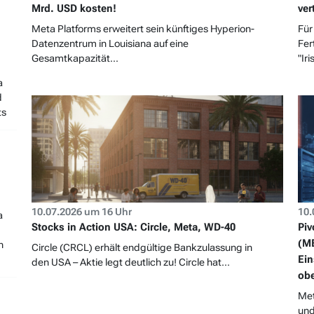
Mrd. USD kosten!
ver
Meta Platforms erweitert sein künftiges Hyperion-
Für
Datenzentrum in Louisiana auf eine
Fer
Gesamtkapazität...
"Iris
a
d
ts
10.07.2026 um 16 Uhr
10.
a
Stocks in Action USA: Circle, Meta, WD-40
Piv
(ME
n
Circle (CRCL) erhält endgültige Bankzulassung in
Ein
den USA – Aktie legt deutlich zu! Circle hat...
ob
Met
und