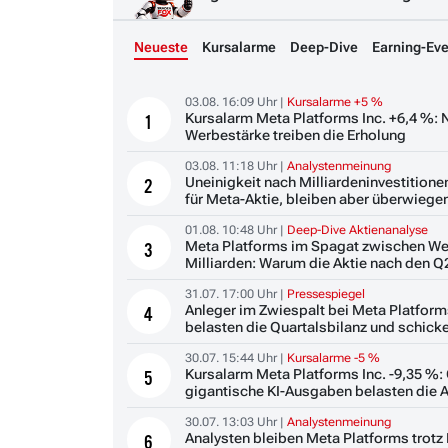
Neueste
Kursalarme
Deep-Dive
Earning-Eve
03.08. 16:09 Uhr |
Kursalarme +5 %
Kursalarm Meta Platforms Inc. +6,4 %:
1
Werbestärke treiben die Erholung
03.08. 11:18 Uhr |
Analystenmeinung
Uneinigkeit nach Milliardeninvestitione
2
für Meta-Aktie, bleiben aber überwiege
01.08. 10:48 Uhr |
Deep-Dive Aktienanalyse
Meta Platforms im Spagat zwischen We
3
Milliarden: Warum die Aktie nach den Q
31.07. 17:00 Uhr |
Pressespiegel
Anleger im Zwiespalt bei Meta Platforms
4
belasten die Quartalsbilanz und schicken
30.07. 15:44 Uhr |
Kursalarme -5 %
Kursalarm Meta Platforms Inc. -9,35 %
5
gigantische KI-Ausgaben belasten die A
30.07. 13:03 Uhr |
Analystenmeinung
Analysten bleiben Meta Platforms trotz
6