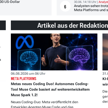
800 US-Dollar
30.06. 14:18 Uhr |
Analy
Analysten sehen trotz
6
Meta Platforms und s
Artikel aus der Redaktio
-
a
06.08.2026 um 06 Uhr
31.
META PLATFORMS
KI-
Metas neues Coding Duo! Autonomes Coding-
wir
Tool Muse Code basiert auf weiterentwickeltem
Die
Muse Spark 1.2!
gen
der.
Neues Coding-Duo: Meta veröffentlicht den
Entwickler-Agenten Muse Code und das