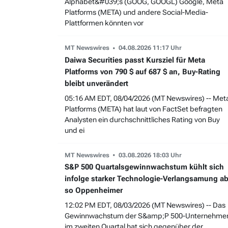
Alphabet&#039;s (GOOG, GOOGL) Google, Meta
Platforms (META) und andere Social-Media-
Plattformen könnten vor
MT Newswires
04.08.2026 11:17 Uhr
Daiwa Securities passt Kursziel für Meta
Platforms von 790 $ auf 687 $ an, Buy-Rating
bleibt unverändert
05:16 AM EDT, 08/04/2026 (MT Newswires) -- Met
Platforms (META) hat laut von FactSet befragten
Analysten ein durchschnittliches Rating von Buy
und ei
MT Newswires
03.08.2026 18:03 Uhr
S&P 500 Quartalsgewinnwachstum kühlt sich
infolge starker Technologie-Verlangsamung ab
so Oppenheimer
12:02 PM EDT, 08/03/2026 (MT Newswires) -- Das
Gewinnwachstum der S&amp;P 500-Unternehme
im zweiten Quartal hat sich gegenüber der