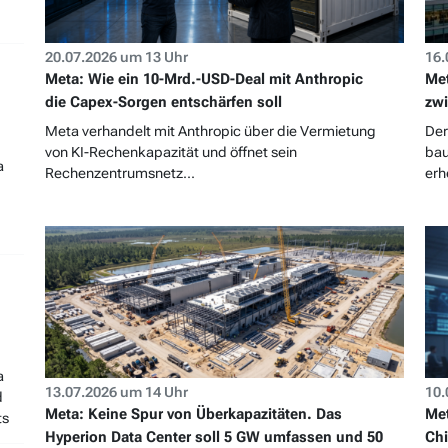
20.07.2026 um 13 Uhr
16.
Meta: Wie ein 10-Mrd.-USD-Deal mit Anthropic
Met
die Capex-Sorgen entschärfen soll
zwi
Meta verhandelt mit Anthropic über die Vermietung
Der
von KI-Rechenkapazität und öffnet sein
bau
a
Rechenzentrumsnetz...
erh
a
13.07.2026 um 14 Uhr
10.
d
Meta: Keine Spur von Überkapazitäten. Das
Met
ts
Hyperion Data Center soll 5 GW umfassen und 50
Chi