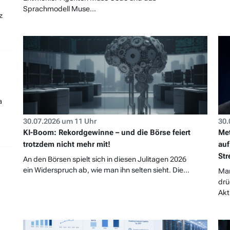
Sprachmodell Muse...
z
a
30.07.2026 um 11 Uhr
30.
KI-Boom: Rekordgewinne – und die Börse feiert
Met
trotzdem nicht mehr mit!
auf
Str
An den Börsen spielt sich in diesen Julitagen 2026
ein Widerspruch ab, wie man ihn selten sieht. Die...
Mar
drü
Akti