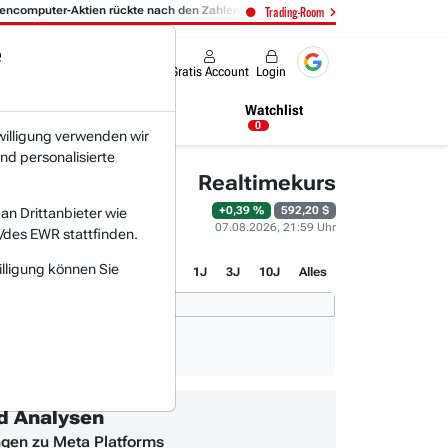
-Aktien rückte nach den Zahlen in den Fokus:
06.08. 14:14
- Expedia 
Trading-Room
e
Produkte
Gratis Account
Login
Nachrichten
Newsticker
Watchlist
04:37 Uhr
0
willigung verwenden wir
nd personalisierte
Realtimekurs
+0,39 %
592,20 $
n Drittanbieter wie
07.08.2026, 21:59 Uhr
/des EWR stattfinden.
illigung können Sie
1T
3M
1J
3J
10J
Alles
nd Analysen
gen zu Meta Platforms