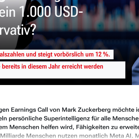
mein 1.000 USD-
rvativ?
alszahlen und steigt vorbörslich um 12 %.
bereits in diesem Jahr erreicht werden
gen Earnings Call von Mark Zuckerberg möchte i
n persönliche Superintelligenz für alle Menschen 
dem Menschen helfen wird, Fähigkeiten zu erweite
 Milliarde Menschen nutzen monatlich Meta AI. 