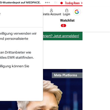
sterdepot auf MEDPACE.
06.08. 14:58
AMAZON (i) hat zwei Tage konsol
Trading-Room
e
Produkte
Gratis Account
Login
Nachrichten
Newsticker
Watchlist
14:04 Uhr
0
willigung verwenden wir
Bereits bei TraderFox registriert? Jetzt anmelden!
nd personalisierte
n Drittanbieter wie
/des EWR stattfinden.
illigung können Sie
Meta Platforms