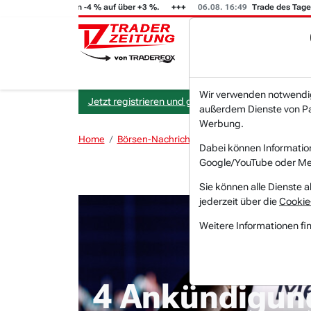
FT (i) steigt von -4 % auf über +3 %.
06.08. 16:49
Trade des Tages
Wir verwenden notwendige
Jetzt registrieren und gratis Artikel lesen.
außerdem Dienste von Par
Werbung.
Home
Börsen-Nachrichten
Meinungen
4 Ankün
Dabei können Informatio
Google/YouTube oder Met
Sie können alle Dienste a
jederzeit über die
Cookie
Weitere Informationen fi
4 Ankündigun