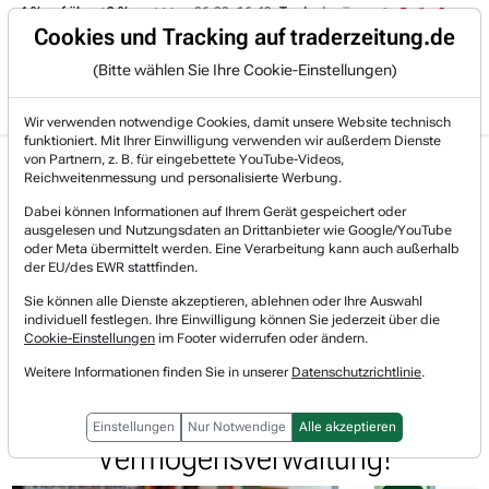
 -4 % auf über +3 %.
06.08. 16:49
Trade des Tages
06.08. 16:
Trading-Room
Cookies und Tracking auf traderzeitung.de
(Bitte wählen Sie Ihre Cookie-Einstellungen)
Produkte
Gratis Account
Login
Wir verwenden notwendige Cookies, damit unsere Website technisch
funktioniert. Mit Ihrer Einwilligung verwenden wir außerdem Dienste
Jetzt registrieren und gratis Artikel lesen.
von Partnern, z. B. für eingebettete YouTube-Videos,
Bereits bei TraderFox registriert? Jetzt anmelden!
Reichweitenmessung und personalisierte Werbung.
Dabei können Informationen auf Ihrem Gerät gespeichert oder
ausgelesen und Nutzungsdaten an Drittanbieter wie Google/YouTube
Home
Börsen-Nachrichten
Hot-News
oder Meta übermittelt werden. Eine Verarbeitung kann auch außerhalb
Wetten auf die WM, Planen für die Rente! Robinhoo...
der EU/des EWR stattfinden.
Robinhood Markets
Sie können alle Dienste akzeptieren, ablehnen oder Ihre Auswahl
Watchlist
individuell festlegen. Ihre Einwilligung können Sie jederzeit über die
Wetten auf die WM, Planen für die
Cookie-Einstellungen
im Footer widerrufen oder ändern.
Rente! Robinhoods Spagat zwischen
Weitere Informationen finden Sie in unserer
Datenschutzrichtlinie
.
Sportwette und
Einstellungen
Nur Notwendige
Alle akzeptieren
Vermögensverwaltung!