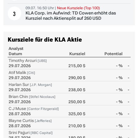
09.07. 16:50 Uhr |
Neue Kursziele (Top 100)
KLA Corp. im Aufwind: TD Cowen erhöht das
3
Kursziel nach Aktiensplit auf 260 USD
Kursziele für die KLA Aktie
Analyst
Datum
Kursziel
Potential
Timothy Arcuri
[UBS]
29.07.2026
215,00 $
- %
-
Atif Malik
[Citi]
29.07.2026
290,00 $
- %
-
Harlan Sur
[J.P. Morgan]
29.07.2026
238,00 $
- %
-
Brian Chin
[Stifel Nicolaus]
29.07.2026
250,00 $
- %
-
C J Muse
[Cantor Fitzgerald]
28.07.2026
325,00 $
- %
-
Blayne Curtis
[Jefferies]
28.07.2026
210,00 $
- %
-
Srini Pajjuri
[RBC Capital]
28.07.2026
180,00 $
- %
-