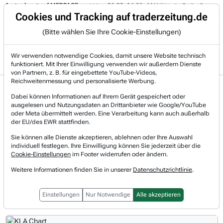
rdepot auf MEDPACE.
06.08. 14:58
AMAZON (i) hat zwei Tage konsolidie
Trading-Room
Cookies und Tracking auf traderzeitung.de
(Bitte wählen Sie Ihre Cookie-Einstellungen)
Produkte
Gratis Account
Login
Wir verwenden notwendige Cookies, damit unsere Website technisch
funktioniert. Mit Ihrer Einwilligung verwenden wir außerdem Dienste
von Partnern, z. B. für eingebettete YouTube-Videos,
Reichweitenmessung und personalisierte Werbung.
KLA Aktie News &
Realtimekurs
Dabei können Informationen auf Ihrem Gerät gespeichert oder
Nachrichten
ausgelesen und Nutzungsdaten an Drittanbieter wie Google/YouTube
+2,70 %
198,43 $
oder Meta übermittelt werden. Eine Verarbeitung kann auch außerhalb
07.08.2026, 21:26 Uhr
[WKN: 865884 | Symbol: KLAC]
der EU/des EWR stattfinden.
Sie können alle Dienste akzeptieren, ablehnen oder Ihre Auswahl
individuell festlegen. Ihre Einwilligung können Sie jederzeit über die
Vorbörsliche Indikationen
Cookie-Einstellungen
im Footer widerrufen oder ändern.
Regulärer Handel
Weitere Informationen finden Sie in unserer
Datenschutzrichtlinie
.
Nachbörslicher Handel
Einstellungen
Nur Notwendige
Alle akzeptieren
1T
3M
1J
3J
10J
Alles