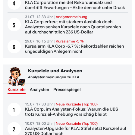
KLA Corporation meldet Rekordumsatz und
4
übertrifft Erwartungen – Aktie dennoch unter Druck
31.07. 12:33 Uhr |
Analystenmeinung
KLA Corp erfreut mit starkem Ausblick doch
5
Analysten senken Kursziele nach Quartalszahlen
auf durchschnittlich 236 US-Dollar
29.07. 16:16 Uhr |
Kursalarme -5 %
Kursalarm KLA Corp -6,7 %: Rekordzahlen reichen
6
ungeduldigen Anlegern nicht
Kursziele und Analysen
Analystenmeinungen zu KLA
Kursziele
Analysten
Pressespiegel
15.07. 17:30 Uhr |
Neue Kursziele (Top 100)
KLA Corp. im Analysten-Fokus: Warum die UBS
1
trotz Kursziel-Anhebung vorsichtig bleibt
10.07. 18:00 Uhr |
Neue Kursziele (Top 100)
Analysten-Upgrade für KLA: Stifel setzt Kursziel auf
2
270 US-Dollar hoch