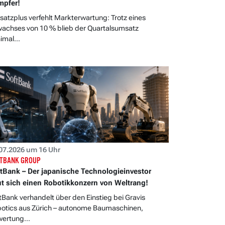
mpfer!
atzplus verfehlt Markterwartung: Trotz eines
achses von 10 % blieb der Quartalsumsatz
imal...
07.2026 um 16 Uhr
TBANK GROUP
tBank – Der japanische Technologieinvestor
t sich einen Robotikkonzern von Weltrang!
tBank verhandelt über den Einstieg bei Gravis
otics aus Zürich – autonome Baumaschinen,
ertung...