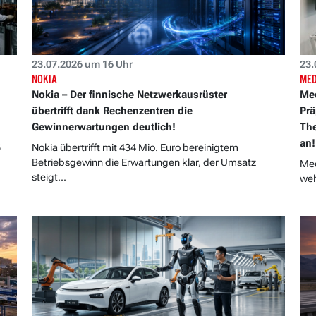
23.07.2026 um 16 Uhr
23.
NOKIA
MED
Nokia – Der finnische Netzwerkausrüster
Med
übertrifft dank Rechenzentren die
Prä
Gewinnerwartungen deutlich!
The
an!
5
Nokia übertrifft mit 434 Mio. Euro bereinigtem
Betriebsgewinn die Erwartungen klar, der Umsatz
Med
steigt...
wel