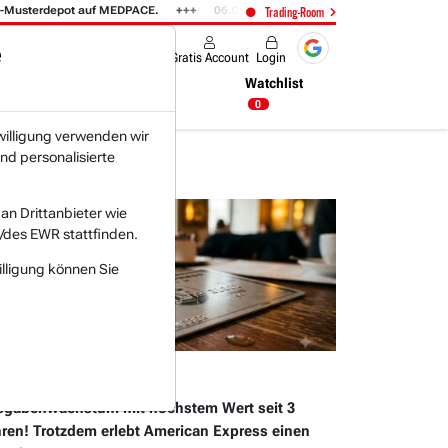
ot auf MEDPACE.
06.08. 14:58
AMAZON (i) hat zwei Tage konsolidiert.
Trading-Room
e
Produkte
Gratis Account
Login
Nachrichten
Newsticker
Watchlist
11:50 Uhr
0
willigung verwenden wir
nd personalisierte
n Drittanbieter wie
/des EWR stattfinden.
illigung können Sie
07.2026 um 08 Uhr
RICAN EXPRESS
gabenwachstum mit höchstem Wert seit 3
ren! Trotzdem erlebt American Express einen