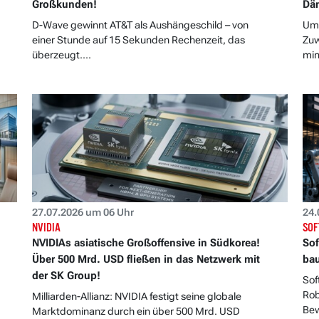
Großkunden!
Dä
D-Wave gewinnt AT&T als Aushängeschild – von
Ums
einer Stunde auf 15 Sekunden Rechenzeit, das
Zuw
überzeugt....
min
27.07.2026 um 06 Uhr
24.
NVIDIA
SOF
NVIDIAs asiatische Großoffensive in Südkorea!
Sof
Über 500 Mrd. USD fließen in das Netzwerk mit
bau
der SK Group!
Sof
Rob
Milliarden-Allianz: NVIDIA festigt seine globale
Bew
Marktdominanz durch ein über 500 Mrd. USD