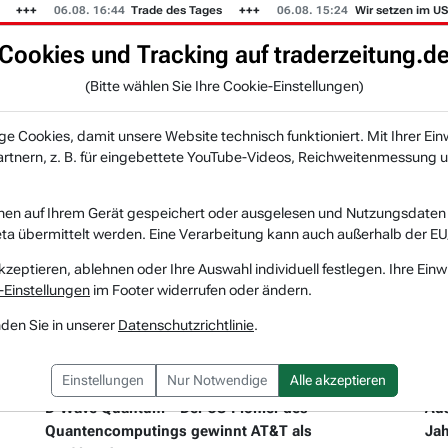
.08. 16:44
Trade des Tages
06.08. 15:24
Wir setzen im US-Musterdep
Cookies und Tracking auf traderzeitung.d
KI-Agenten
Zeitung
Rankings & Trends
(Bitte wählen Sie Ihre Cookie-Einstellungen)
NEU
 Cookies, damit unsere Website technisch funktioniert. Mit Ihrer Ein
tnern, z. B. für eingebettete YouTube-Videos, Reichweitenmessung u
nen auf Ihrem Gerät gespeichert oder ausgelesen und Nutzungsdaten a
a übermittelt werden. Eine Verarbeitung kann auch außerhalb der EU
kzeptieren, ablehnen oder Ihre Auswahl individuell festlegen. Ihre Einw
-Einstellungen
im Footer widerrufen oder ändern.
nden Sie in unserer
Datenschutzrichtlinie
.
27.07.2026 um 14 Uhr
27.
Einstellungen
Nur Notwendige
Alle akzeptieren
D-WAVE QUANTUM
AME
D-Wave Quantum – Der US-Pionier des
Aus
Quantencomputings gewinnt AT&T als
Jah