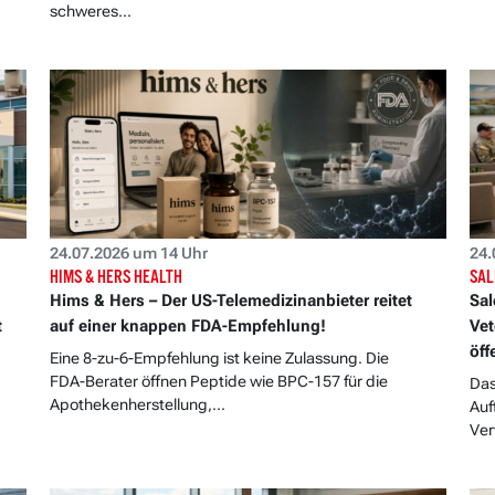
schweres...
24.07.2026 um 14 Uhr
24.
HIMS & HERS HEALTH
SAL
Hims & Hers – Der US-Telemedizinanbieter reitet
Sal
t
auf einer knappen FDA-Empfehlung!
Vet
öff
Eine 8-zu-6-Empfehlung ist keine Zulassung. Die
FDA-Berater öffnen Peptide wie BPC-157 für die
Das
Apothekenherstellung,...
Auf
Ver