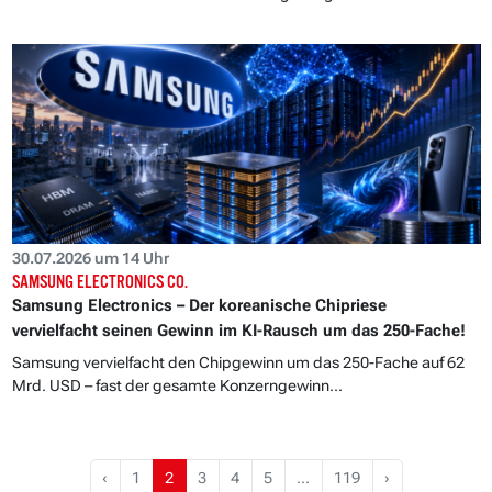
30.07.2026 um 14 Uhr
SAMSUNG ELECTRONICS CO.
Samsung Electronics – Der koreanische Chipriese
vervielfacht seinen Gewinn im KI-Rausch um das 250-Fache!
Samsung vervielfacht den Chipgewinn um das 250-Fache auf 62
Mrd. USD – fast der gesamte Konzerngewinn...
‹
1
2
3
4
5
…
119
›