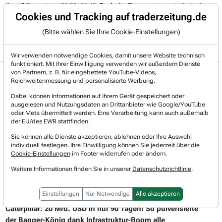
06.08. 16:49
Trade des Tages
06.08. 16:44
Trade des Tages
Trading-Room
Cookies und Tracking auf traderzeitung.de
(Bitte wählen Sie Ihre Cookie-Einstellungen)
Produkte
Gratis Account
Login
Wir verwenden notwendige Cookies, damit unsere Website technisch
funktioniert. Mit Ihrer Einwilligung verwenden wir außerdem Dienste
von Partnern, z. B. für eingebettete YouTube-Videos,
Hot-News
Reichweitenmessung und personalisierte Werbung.
Dabei können Informationen auf Ihrem Gerät gespeichert oder
ausgelesen und Nutzungsdaten an Drittanbieter wie Google/YouTube
oder Meta übermittelt werden. Eine Verarbeitung kann auch außerhalb
der EU/des EWR stattfinden.
Sie können alle Dienste akzeptieren, ablehnen oder Ihre Auswahl
individuell festlegen. Ihre Einwilligung können Sie jederzeit über die
Cookie-Einstellungen
im Footer widerrufen oder ändern.
Weitere Informationen finden Sie in unserer
Datenschutzrichtlinie
.
04.08.2026 um 14 Uhr
Einstellungen
Nur Notwendige
Alle akzeptieren
CATERPILLAR
Caterpillar: 20 Mrd. USD in nur 90 Tagen! So pulverisierte
der Bagger-König dank Infrastruktur-Boom alle