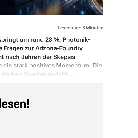
Lesedauer: 3 Minuten
springt um rund 23 %. Photonik-
ne Fragen zur Arizona-Foundry
ht nach Jahren der Skepsis
ein stark positives Momentum. Die
tarken Quartalsbericht...
lesen!