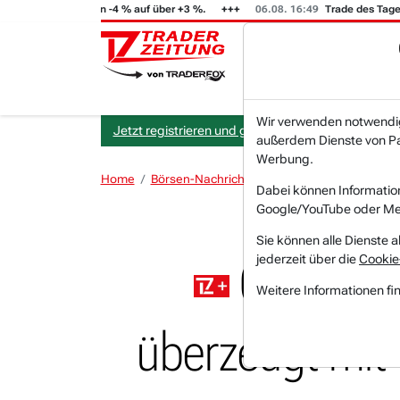
T (i) steigt von -4 % auf über +3 %.
06.08. 16:49
Trade des Tages
Wir verwenden notwendige
Jetzt registrieren und gratis Artikel lesen.
außerdem Dienste von Par
Werbung.
Home
Börsen-Nachrichten
Hot-News
Quantum 
Dabei können Informatio
Google/YouTube oder Met
Sie können alle Dienste a
jederzeit über die
Cookie
Quantum 
Weitere Informationen fi
überzeugt mit