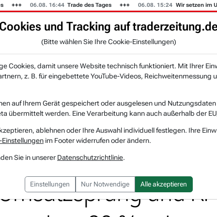
06.08. 16:44
Trade des Tages
06.08. 15:24
Wir setzen im US-Mus
Cookies und Tracking auf traderzeitung.d
KI-Agenten
Zeitung
Rankings & Trends
(Bitte wählen Sie Ihre Cookie-Einstellungen)
NEU
 Cookies, damit unsere Website technisch funktioniert. Mit Ihrer Ein
tnern, z. B. für eingebettete YouTube-Videos, Reichweitenmessung u
Computing – Photonik-Spezialist überzeu...
nen auf Ihrem Gerät gespeichert oder ausgelesen und Nutzungsdaten a
a übermittelt werden. Eine Verarbeitung kann auch außerhalb der EU
Quantum Computing
Watchlist
kzeptieren, ablehnen oder Ihre Auswahl individuell festlegen. Ihre Einw
-Einstellungen
im Footer widerrufen oder ändern.
Computing – Photonik
nden Sie in unserer
Datenschutzrichtlinie
.
 Umsatzsprung und KI-F
Einstellungen
Nur Notwendige
Alle akzeptieren