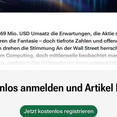
,69 Mio. USD Umsatz die Erwartungen, die Aktie 
en die Fantasie – doch tiefrote Zahlen und offe
n drehen die Stimmung An der Wall Street herrsc
Computing, doch mittlerweile beobachtet man 
u, nachdem das Unternehmen einen unerwartet s
nlos anmelden und Artikel 
Jetzt kostenlos registrieren