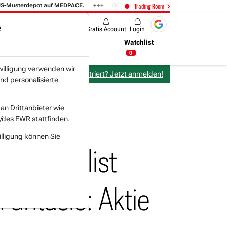
terdepot auf MEDPACE.
06.08. 14:58
AMAZON (i) hat zwei Tage konsolid
Trading-Room
e
Produkte
Gratis Account
Login
Nachrichten
Newsticker
Watchlist
16:47 Uhr
0
willigung verwenden wir
Bereits bei TraderFox registriert? Jetzt anmelden!
nd personalisierte
n Drittanbieter wie
/des EWR stattfinden.
illigung können Sie
-Spezialist
antasie: Aktie