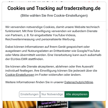
06.08. 16:49
Trade des Tages
06.08. 16:44
Trade des Tages
Trading-Room
Cookies und Tracking auf traderzeitung.de
(Bitte wählen Sie Ihre Cookie-Einstellungen)
Produkte
Gratis Account
Login
Wir verwenden notwendige Cookies, damit unsere Website technisch
funktioniert. Mit Ihrer Einwilligung verwenden wir außerdem Dienste
von Partnern, z. B. für eingebettete YouTube-Videos,
TOP STORYS
Reichweitenmessung und personalisierte Werbung.
Dabei können Informationen auf Ihrem Gerät gespeichert oder
ausgelesen und Nutzungsdaten an Drittanbieter wie Google/YouTube
oder Meta übermittelt werden. Eine Verarbeitung kann auch außerhalb
der EU/des EWR stattfinden.
Sie können alle Dienste akzeptieren, ablehnen oder Ihre Auswahl
individuell festlegen. Ihre Einwilligung können Sie jederzeit über die
Cookie-Einstellungen
im Footer widerrufen oder ändern.
Weitere Informationen finden Sie in unserer
Datenschutzrichtlinie
.
Einstellungen
Nur Notwendige
Alle akzeptieren