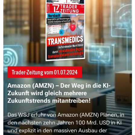
Trader-Zeitung vom
01.07.2024
Amazon (AMZN) – Der Weg in die KI-
Zukunft wird gleich mehrere
Zukunftstrends mitantreiben!
Das WSJ erfuhr von Amazon (AMZN) Plänen, in
den nächsten zehn Jahren 100 Mrd. USD in KI
und explizit in den massiven Ausbau der