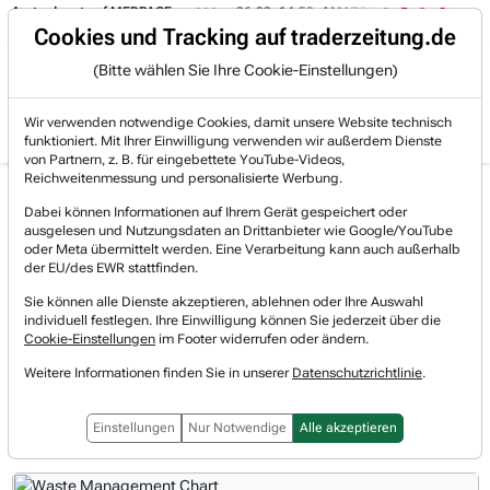
epot auf MEDPACE.
06.08. 14:58
AMAZON (i) hat zwei Tage konsolidiert
Trading-Room
Cookies und Tracking auf traderzeitung.de
(Bitte wählen Sie Ihre Cookie-Einstellungen)
Produkte
Gratis Account
Login
Wir verwenden notwendige Cookies, damit unsere Website technisch
funktioniert. Mit Ihrer Einwilligung verwenden wir außerdem Dienste
von Partnern, z. B. für eingebettete YouTube-Videos,
Reichweitenmessung und personalisierte Werbung.
Waste Management Aktie
Realtimekurs
Dabei können Informationen auf Ihrem Gerät gespeichert oder
News & Nachrichten
ausgelesen und Nutzungsdaten an Drittanbieter wie Google/YouTube
-0,61 %
227,62 $
oder Meta übermittelt werden. Eine Verarbeitung kann auch außerhalb
07.08.2026, 21:19 Uhr
[WKN: 893579 | Symbol: WM]
der EU/des EWR stattfinden.
Sie können alle Dienste akzeptieren, ablehnen oder Ihre Auswahl
individuell festlegen. Ihre Einwilligung können Sie jederzeit über die
Vorbörsliche Indikationen
Cookie-Einstellungen
im Footer widerrufen oder ändern.
Regulärer Handel
Weitere Informationen finden Sie in unserer
Datenschutzrichtlinie
.
Nachbörslicher Handel
Einstellungen
Nur Notwendige
Alle akzeptieren
1T
3M
1J
3J
10J
Alles