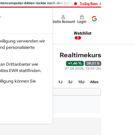
omputer-Aktien rückte nach den Zahlen in den Fokus:
06.08. 14:14
- 
Trading-Room
e
Produkte
Gratis Account
Login
Nachrichten
Newsticker
Watchlist
23:17 Uhr
0
willigung verwenden wir
nd personalisierte
Realtimekurs
+1,46 %
39,51 $
n Drittanbieter wie
07.08.2026, 19:59 Uhr
/des EWR stattfinden.
illigung können Sie
1T
3M
1J
3J
10J
Alles