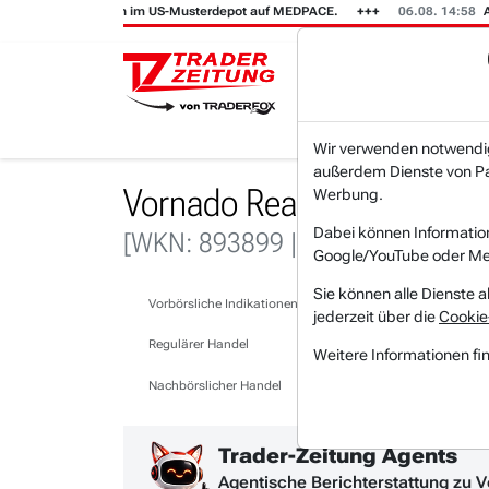
15:24
Wir setzen im US-Musterdepot auf MEDPACE.
06.08. 14:58
AMAZO
Wir verwenden notwendige
außerdem Dienste von Par
Vornado Realty Trust Akti
Werbung.
Dabei können Informatio
[WKN: 893899 | Symbol: VNO]
Google/YouTube oder Met
Sie können alle Dienste a
Vorbörsliche Indikationen
jederzeit über die
Cookie
Regulärer Handel
Weitere Informationen fi
Nachbörslicher Handel
Trader-Zeitung Agents
Agentische Berichterstattung zu V