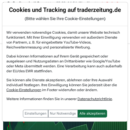
ßauftrag der U.S.
05.08. 14:54
Was Elon Musk in dieser Nacht zu NVIDIA
Trading-Room
Cookies und Tracking auf traderzeitung.de
(Bitte wählen Sie Ihre Cookie-Einstellungen)
Produkte
Gratis Account
Login
Wir verwenden notwendige Cookies, damit unsere Website technisch
funktioniert. Mit Ihrer Einwilligung verwenden wir außerdem Dienste
von Partnern, z. B. für eingebettete YouTube-Videos,
Reichweitenmessung und personalisierte Werbung.
Schneider Electric Aktie
Realtimekurs
Dabei können Informationen auf Ihrem Gerät gespeichert oder
News & Nachrichten
ausgelesen und Nutzungsdaten an Drittanbieter wie Google/YouTube
+0,92 %
302,00 €
oder Meta übermittelt werden. Eine Verarbeitung kann auch außerhalb
05.08.2026, 19:59 Uhr
[WKN: 860180 | Symbol: SND]
der EU/des EWR stattfinden.
Sie können alle Dienste akzeptieren, ablehnen oder Ihre Auswahl
individuell festlegen. Ihre Einwilligung können Sie jederzeit über die
Cookie-Einstellungen
im Footer widerrufen oder ändern.
Weitere Informationen finden Sie in unserer
Datenschutzrichtlinie
.
Einstellungen
Nur Notwendige
Alle akzeptieren