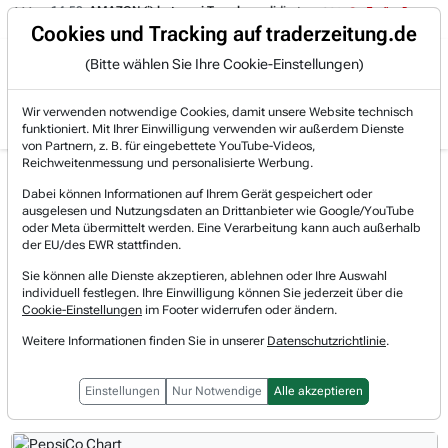
4:58
AMAZON (i) hat zwei Tage konsolidiert.
14:35
IONQ von den Quant
Trading-Room
Cookies und Tracking auf traderzeitung.de
(Bitte wählen Sie Ihre Cookie-Einstellungen)
Produkte
Gratis Account
Login
Wir verwenden notwendige Cookies, damit unsere Website technisch
funktioniert. Mit Ihrer Einwilligung verwenden wir außerdem Dienste
von Partnern, z. B. für eingebettete YouTube-Videos,
Reichweitenmessung und personalisierte Werbung.
PepsiCo Aktie News &
Realtimekurs
Dabei können Informationen auf Ihrem Gerät gespeichert oder
Nachrichten
ausgelesen und Nutzungsdaten an Drittanbieter wie Google/YouTube
-0,66 %
137,86 $
oder Meta übermittelt werden. Eine Verarbeitung kann auch außerhalb
06.08.2026, 17:54 Uhr
[WKN: 851995 | Symbol: PEP]
der EU/des EWR stattfinden.
Sie können alle Dienste akzeptieren, ablehnen oder Ihre Auswahl
individuell festlegen. Ihre Einwilligung können Sie jederzeit über die
Vorbörsliche Indikationen
Cookie-Einstellungen
im Footer widerrufen oder ändern.
Regulärer Handel
Weitere Informationen finden Sie in unserer
Datenschutzrichtlinie
.
Nachbörslicher Handel
Einstellungen
Nur Notwendige
Alle akzeptieren
1T
3M
1J
3J
10J
Alles