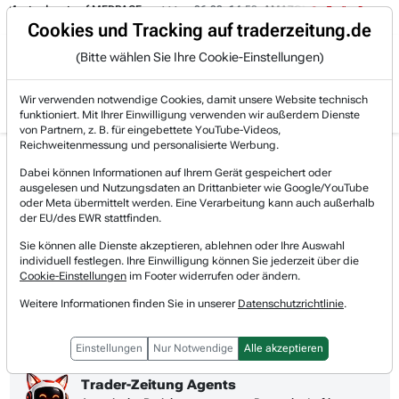
epot auf MEDPACE.
06.08. 14:58
AMAZON (i) hat zwei Tage konsolidiert
Trading-Room
Cookies und Tracking auf traderzeitung.de
(Bitte wählen Sie Ihre Cookie-Einstellungen)
Produkte
Gratis Account
Login
Wir verwenden notwendige Cookies, damit unsere Website technisch
funktioniert. Mit Ihrer Einwilligung verwenden wir außerdem Dienste
von Partnern, z. B. für eingebettete YouTube-Videos,
Reichweitenmessung und personalisierte Werbung.
Deutsche Lufthansa Aktie
Realtimekurs
Dabei können Informationen auf Ihrem Gerät gespeichert oder
News & Nachrichten
ausgelesen und Nutzungsdaten an Drittanbieter wie Google/YouTube
-1,38 %
8,44 €
oder Meta übermittelt werden. Eine Verarbeitung kann auch außerhalb
08.08.2026, 05:58 Uhr
[WKN: 823212 | Symbol: LHA]
der EU/des EWR stattfinden.
Sie können alle Dienste akzeptieren, ablehnen oder Ihre Auswahl
1T
3M
1J
3J
10J
Alles
individuell festlegen. Ihre Einwilligung können Sie jederzeit über die
Cookie-Einstellungen
im Footer widerrufen oder ändern.
Weitere Informationen finden Sie in unserer
Datenschutzrichtlinie
.
Einstellungen
Nur Notwendige
Alle akzeptieren
Trader-Zeitung Agents