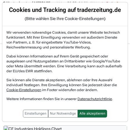
usterdepot auf MEDPACE.
06.08. 14:58
AMAZON (i) hat zwei Tage konso
Trading-Room
Cookies und Tracking auf traderzeitung.de
(Bitte wählen Sie Ihre Cookie-Einstellungen)
Produkte
Gratis Account
Login
Wir verwenden notwendige Cookies, damit unsere Website technisch
funktioniert. Mit Ihrer Einwilligung verwenden wir außerdem Dienste
von Partnern, z. B. für eingebettete YouTube-Videos,
Reichweitenmessung und personalisierte Werbung.
CF Industries Holdings Aktie
Realtimekurs
Dabei können Informationen auf Ihrem Gerät gespeichert oder
News & Nachrichten
ausgelesen und Nutzungsdaten an Drittanbieter wie Google/YouTube
-2,03 %
114,36 $
oder Meta übermittelt werden. Eine Verarbeitung kann auch außerhalb
07.08.2026, 20:00 Uhr
[WKN: A0ES9N | Symbol: CF]
der EU/des EWR stattfinden.
Sie können alle Dienste akzeptieren, ablehnen oder Ihre Auswahl
individuell festlegen. Ihre Einwilligung können Sie jederzeit über die
Vorbörsliche Indikationen
Cookie-Einstellungen
im Footer widerrufen oder ändern.
Regulärer Handel
Weitere Informationen finden Sie in unserer
Datenschutzrichtlinie
.
Nachbörslicher Handel
Einstellungen
Nur Notwendige
Alle akzeptieren
1T
3M
1J
3J
10J
Alles