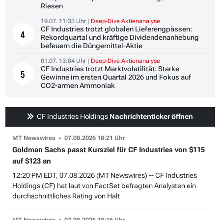
Riesen
19.07. 11:33 Uhr |
Deep-Dive Aktienanalyse
CF Industries trotzt globalen Lieferengpässen:
4
Rekordquartal und kräftige Dividendenanhebung
befeuern die Düngemittel-Aktie
01.07. 13:04 Uhr |
Deep-Dive Aktienanalyse
CF Industries trotzt Marktvolatilität: Starke
5
Gewinne im ersten Quartal 2026 und Fokus auf
CO2-armen Ammoniak
CF Industries Holdings
Nachrichtenticker öffnen
MT Newswires
07.08.2026 18:21 Uhr
Goldman Sachs passt Kursziel für CF Industries von $115
auf $123 an
12:20 PM EDT, 07.08.2026 (MT Newswires) -- CF Industries
Holdings (CF) hat laut von FactSet befragten Analysten ein
durchschnittliches Rating von Halt
MT Newswires
07.08.2026 18:16 Uhr