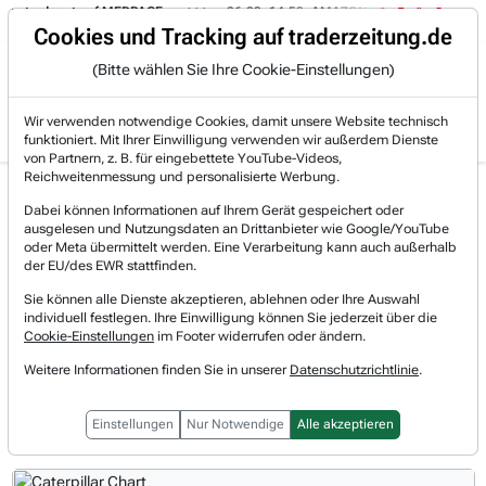
pot auf MEDPACE.
06.08. 14:58
AMAZON (i) hat zwei Tage konsolidiert.
Trading-Room
Cookies und Tracking auf traderzeitung.de
(Bitte wählen Sie Ihre Cookie-Einstellungen)
Produkte
Gratis Account
Login
Wir verwenden notwendige Cookies, damit unsere Website technisch
funktioniert. Mit Ihrer Einwilligung verwenden wir außerdem Dienste
von Partnern, z. B. für eingebettete YouTube-Videos,
Reichweitenmessung und personalisierte Werbung.
Caterpillar Aktie News &
Realtimekurs
Dabei können Informationen auf Ihrem Gerät gespeichert oder
Nachrichten
ausgelesen und Nutzungsdaten an Drittanbieter wie Google/YouTube
-1,04 %
862,04 $
oder Meta übermittelt werden. Eine Verarbeitung kann auch außerhalb
06.08.2026, 23:34 Uhr
[WKN: 850598 | Symbol: CAT]
der EU/des EWR stattfinden.
Sie können alle Dienste akzeptieren, ablehnen oder Ihre Auswahl
individuell festlegen. Ihre Einwilligung können Sie jederzeit über die
Vorbörsliche Indikationen
Cookie-Einstellungen
im Footer widerrufen oder ändern.
Regulärer Handel
Weitere Informationen finden Sie in unserer
Datenschutzrichtlinie
.
Nachbörslicher Handel
Einstellungen
Nur Notwendige
Alle akzeptieren
1T
3M
1J
3J
10J
Alles