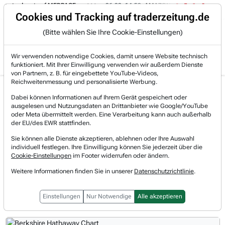
pot auf MEDPACE.
06.08. 14:58
AMAZON (i) hat zwei Tage konsolidiert.
Trading-Room
Cookies und Tracking auf traderzeitung.de
(Bitte wählen Sie Ihre Cookie-Einstellungen)
Produkte
Gratis Account
Login
Wir verwenden notwendige Cookies, damit unsere Website technisch
funktioniert. Mit Ihrer Einwilligung verwenden wir außerdem Dienste
von Partnern, z. B. für eingebettete YouTube-Videos,
Reichweitenmessung und personalisierte Werbung.
Berkshire Hathaway Aktie
Realtimekurs
Dabei können Informationen auf Ihrem Gerät gespeichert oder
News & Nachrichten
ausgelesen und Nutzungsdaten an Drittanbieter wie Google/YouTube
-0,52 %
521,86 $
oder Meta übermittelt werden. Eine Verarbeitung kann auch außerhalb
07.08.2026, 11:25 Uhr
[WKN: A0YJQ2 | Symbol: BRK/B]
der EU/des EWR stattfinden.
Sie können alle Dienste akzeptieren, ablehnen oder Ihre Auswahl
individuell festlegen. Ihre Einwilligung können Sie jederzeit über die
Vorbörsliche Indikationen
Cookie-Einstellungen
im Footer widerrufen oder ändern.
Regulärer Handel
Weitere Informationen finden Sie in unserer
Datenschutzrichtlinie
.
Nachbörslicher Handel
Einstellungen
Nur Notwendige
Alle akzeptieren
1T
3M
1J
3J
10J
Alles