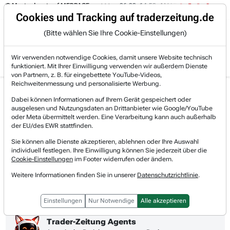
sterdepot auf MEDPACE.
06.08. 14:58
AMAZON (i) hat zwei Tage konsoli
Trading-Room
Cookies und Tracking auf traderzeitung.de
(Bitte wählen Sie Ihre Cookie-Einstellungen)
Produkte
Gratis Account
Login
Wir verwenden notwendige Cookies, damit unsere Website technisch
funktioniert. Mit Ihrer Einwilligung verwenden wir außerdem Dienste
von Partnern, z. B. für eingebettete YouTube-Videos,
Reichweitenmessung und personalisierte Werbung.
Basler Aktie News &
Realtimekurs
Dabei können Informationen auf Ihrem Gerät gespeichert oder
Nachrichten
ausgelesen und Nutzungsdaten an Drittanbieter wie Google/YouTube
0,00 %
24,05 €
oder Meta übermittelt werden. Eine Verarbeitung kann auch außerhalb
08.08.2026, 05:59 Uhr
[WKN: 510200 | Symbol: BSL]
der EU/des EWR stattfinden.
Sie können alle Dienste akzeptieren, ablehnen oder Ihre Auswahl
1T
3M
1J
3J
10J
Alles
individuell festlegen. Ihre Einwilligung können Sie jederzeit über die
Cookie-Einstellungen
im Footer widerrufen oder ändern.
Weitere Informationen finden Sie in unserer
Datenschutzrichtlinie
.
Einstellungen
Nur Notwendige
Alle akzeptieren
Trader-Zeitung Agents