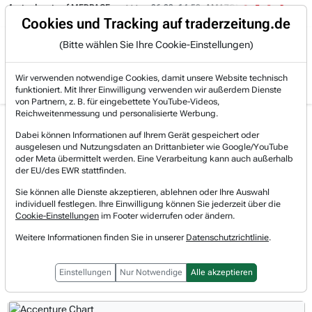
rdepot auf MEDPACE.
06.08. 14:58
AMAZON (i) hat zwei Tage konsolidie
Trading-Room
Cookies und Tracking auf traderzeitung.de
(Bitte wählen Sie Ihre Cookie-Einstellungen)
Produkte
Gratis Account
Login
Wir verwenden notwendige Cookies, damit unsere Website technisch
funktioniert. Mit Ihrer Einwilligung verwenden wir außerdem Dienste
von Partnern, z. B. für eingebettete YouTube-Videos,
Reichweitenmessung und personalisierte Werbung.
Accenture Aktie News &
Realtimekurs
Dabei können Informationen auf Ihrem Gerät gespeichert oder
Nachrichten
ausgelesen und Nutzungsdaten an Drittanbieter wie Google/YouTube
+2,54 %
175,45 $
oder Meta übermittelt werden. Eine Verarbeitung kann auch außerhalb
07.08.2026, 21:11 Uhr
[WKN: A0YAQA | Symbol: ACN]
der EU/des EWR stattfinden.
Sie können alle Dienste akzeptieren, ablehnen oder Ihre Auswahl
individuell festlegen. Ihre Einwilligung können Sie jederzeit über die
Vorbörsliche Indikationen
Cookie-Einstellungen
im Footer widerrufen oder ändern.
Regulärer Handel
Weitere Informationen finden Sie in unserer
Datenschutzrichtlinie
.
Nachbörslicher Handel
Einstellungen
Nur Notwendige
Alle akzeptieren
1T
3M
1J
3J
10J
Alles