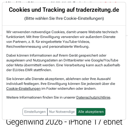
-4 % auf über +3 %.
06.08. 16:49
Trade des Tages
06.08. 16:4
Trading-Room
Cookies und Tracking auf traderzeitung.de
(Bitte wählen Sie Ihre Cookie-Einstellungen)
Produkte
Gratis Account
Login
Wir verwenden notwendige Cookies, damit unsere Website technisch
funktioniert. Mit Ihrer Einwilligung verwenden wir außerdem Dienste
Jetzt registrieren und gratis Artikel lesen.
von Partnern, z. B. für eingebettete YouTube-Videos,
Bereits bei TraderFox registriert? Jetzt anmelden!
Reichweitenmessung und personalisierte Werbung.
Dabei können Informationen auf Ihrem Gerät gespeichert oder
ausgelesen und Nutzungsdaten an Drittanbieter wie Google/YouTube
Home
Marktberichte
Morning Briefing
oder Meta übermittelt werden. Eine Verarbeitung kann auch außerhalb
Verhandlungen über neues Ausbildungsabkommen zwis...
der EU/des EWR stattfinden.
Verhandlungen über neues
Sie können alle Dienste akzeptieren, ablehnen oder Ihre Auswahl
individuell festlegen. Ihre Einwilligung können Sie jederzeit über die
Ausbildungsabkommen zwischen
Cookie-Einstellungen
im Footer widerrufen oder ändern.
Weitere Informationen finden Sie in unserer
Datenschutzrichtlinie
.
USA und Taiwan - Deere senkt
Gewinnziel und warnt vor weiterem
Einstellungen
Nur Notwendige
Alle akzeptieren
Gegenwind 2026 - iPhone 17 ebnet