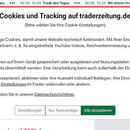
06.08. 16:44
Trade des Tages
06.08. 15:24
Wir setzen im US
Cookies und Tracking auf traderzeitung.d
KI-Agenten
Zeitung
Rankings & Trends
(Bitte wählen Sie Ihre Cookie-Einstellungen)
NEU
 Cookies, damit unsere Website technisch funktioniert. Mit Ihrer Ein
tnern, z. B. für eingebettete YouTube-Videos, Reichweitenmessung u
earch
nen auf Ihrem Gerät gespeichert oder ausgelesen und Nutzungsdaten a
a übermittelt werden. Eine Verarbeitung kann auch außerhalb der EU
kzeptieren, ablehnen oder Ihre Auswahl individuell festlegen. Ihre Einw
-Einstellungen
im Footer widerrufen oder ändern.
nden Sie in unserer
Datenschutzrichtlinie
.
immer ist heute META (i).
Einstellungen
Nur Notwendige
Alle akzeptieren