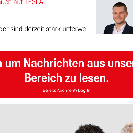
auch auf TESLA.
Broker-Aktien und Börsenbetreiber sind derzeit stark unterwegs - siehe Deutsche Börse, Euronext, IB sowie ROBINHOOD.
n um Nachrichten aus unse
Bereich zu lesen.
Bereits Abonnent?
Log In