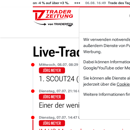
02
GFT (i) steigt von -4 % auf über +3 %.
06.08. 16:49
Trade des Tages
Wir verwenden notwendige
außerdem Dienste von Par
Live-Trading-Res
Werbung.
Dabei können Informatio
Mittwoch, 08.07. 08:29 Uhr
Google/YouTube oder Met
JÖRG MEYER
1. SCOUT24 (i)
Sie können alle Dienste a
jederzeit über die
Cookie
Dienstag, 07.07. 21:16 Uhr
Weitere Informationen fi
JÖRG MEYER
Einer der wenigen Hoffnungssch
Dienstag, 07.07. 14:47 Uhr
JÖRG MEYER