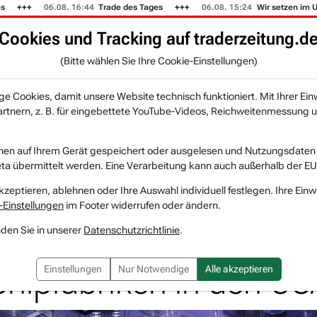
06.08. 16:44
Trade des Tages
06.08. 15:24
Wir setzen im US-Mus
Cookies und Tracking auf traderzeitung.d
KI-Agenten
Zeitung
Rankings & Trends
(Bitte wählen Sie Ihre Cookie-Einstellungen)
NEU
 Cookies, damit unsere Website technisch funktioniert. Mit Ihrer Ein
tnern, z. B. für eingebettete YouTube-Videos, Reichweitenmessung u
struments: Milliardenoffensive für neue C...
nen auf Ihrem Gerät gespeichert oder ausgelesen und Nutzungsdaten a
a übermittelt werden. Eine Verarbeitung kann auch außerhalb der EU
Texas Instruments
Watchlist
kzeptieren, ablehnen oder Ihre Auswahl individuell festlegen. Ihre Einw
-Einstellungen
im Footer widerrufen oder ändern.
uments: Milliardenoffe
nden Sie in unserer
Datenschutzrichtlinie
.
Chipfabriken in den US
Einstellungen
Nur Notwendige
Alle akzeptieren