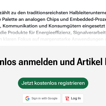
s zählt zu den traditionsreichsten Halbleiterun
te Palette an analogen Chips und Embedded-Proze
e, Kommunikation und Konsumgütern eingesetzt 
ie Produkte für Energieeffizienz, Signalverarbe
nem klaren Fokus auf margenstarke Anwendungen u
nlos anmelden und Artikel 
Jetzt kostenlos registrieren
Log In
Sign in with Google