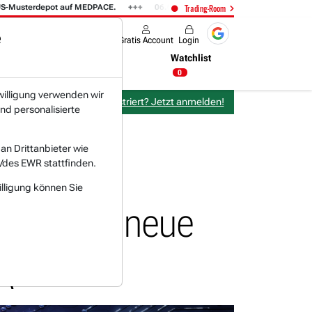
terdepot auf MEDPACE.
06.08. 14:58
AMAZON (i) hat zwei Tage konsolid
Trading-Room
e
Produkte
Gratis Account
Login
Nachrichten
Newsticker
Watchlist
06:29 Uhr
0
willigung verwenden wir
Bereits bei TraderFox registriert? Jetzt anmelden!
nd personalisierte
n Drittanbieter wie
/des EWR stattfinden.
illigung können Sie
nsive für neue
A