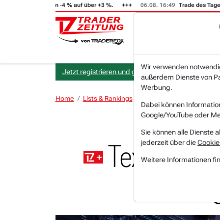
 (i) steigt von -4 % auf über +3 %.
06.08. 16:49
Trade des Tages
Wir verwenden notwendige
Jetzt registrieren und gratis Artikel lesen.
außerdem Dienste von Par
Werbung.
Home
Lists & Rankings
Saisonalitäten
Texas In
Dabei können Informatio
Google/YouTube oder Met
Sie können alle Dienste a
jederzeit über die
Cookie
Texas Instr
Weitere Informationen fi