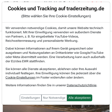
-4 % auf über +3 %.
06.08. 16:49
Trade des Tages
06.08. 16:4
Trading-Room
Cookies und Tracking auf traderzeitung.de
(Bitte wählen Sie Ihre Cookie-Einstellungen)
Produkte
Gratis Account
Login
Wir verwenden notwendige Cookies, damit unsere Website technisch
funktioniert. Mit Ihrer Einwilligung verwenden wir außerdem Dienste
Jetzt registrieren und gratis Artikel lesen.
von Partnern, z. B. für eingebettete YouTube-Videos,
Bereits bei TraderFox registriert? Jetzt anmelden!
Reichweitenmessung und personalisierte Werbung.
Dabei können Informationen auf Ihrem Gerät gespeichert oder
ausgelesen und Nutzungsdaten an Drittanbieter wie Google/YouTube
Home
Lists & Rankings
Saisonalitäten
oder Meta übermittelt werden. Eine Verarbeitung kann auch außerhalb
NextEra Energy: Der heimliche Profiteur des KI-Inf...
der EU/des EWR stattfinden.
Nextera Energy
Sie können alle Dienste akzeptieren, ablehnen oder Ihre Auswahl
Watchlist
individuell festlegen. Ihre Einwilligung können Sie jederzeit über die
NextEra Energy: Der heimliche
Cookie-Einstellungen
im Footer widerrufen oder ändern.
Profiteur des KI-Infrastruktur-Booms
Weitere Informationen finden Sie in unserer
Datenschutzrichtlinie
.
Einstellungen
Nur Notwendige
Alle akzeptieren