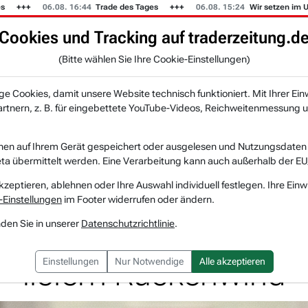
06.08. 16:44
Trade des Tages
06.08. 15:24
Wir setzen im US-Mus
Cookies und Tracking auf traderzeitung.d
KI-Agenten
Zeitung
Rankings & Trends
(Bitte wählen Sie Ihre Cookie-Einstellungen)
NEU
 Cookies, damit unsere Website technisch funktioniert. Mit Ihrer Ein
tnern, z. B. für eingebettete YouTube-Videos, Reichweitenmessung u
ebrauchtwaren-Boom und US-Schulsaison liefe...
nen auf Ihrem Gerät gespeichert oder ausgelesen und Nutzungsdaten a
a übermittelt werden. Eine Verarbeitung kann auch außerhalb der EU
eBay
Watchlist
kzeptieren, ablehnen oder Ihre Auswahl individuell festlegen. Ihre Einw
-Einstellungen
im Footer widerrufen oder ändern.
uchtwaren-Boom und 
nden Sie in unserer
Datenschutzrichtlinie
.
liefern Rückenwind
Einstellungen
Nur Notwendige
Alle akzeptieren