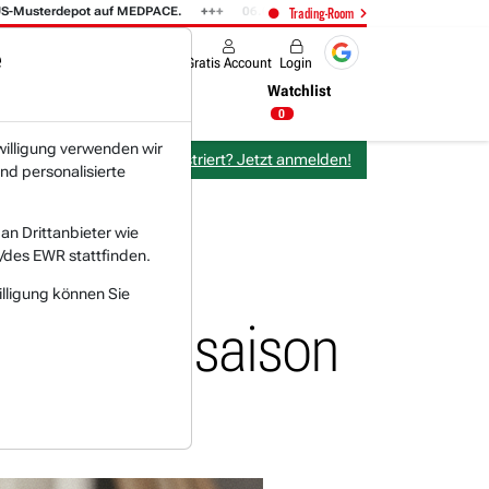
terdepot auf MEDPACE.
06.08. 14:58
AMAZON (i) hat zwei Tage konsolid
Trading-Room
e
Produkte
Gratis Account
Login
Nachrichten
Newsticker
Watchlist
12:46 Uhr
0
willigung verwenden wir
Bereits bei TraderFox registriert? Jetzt anmelden!
nd personalisierte
n Drittanbieter wie
/des EWR stattfinden.
illigung können Sie
US-Schulsaison