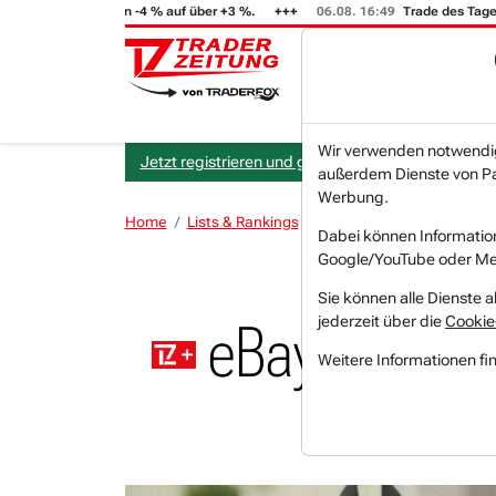
 (i) steigt von -4 % auf über +3 %.
06.08. 16:49
Trade des Tages
Wir verwenden notwendige
Jetzt registrieren und gratis Artikel lesen.
außerdem Dienste von Par
Werbung.
Home
Lists & Rankings
Saisonalitäten
eBay: G
Dabei können Informatio
Google/YouTube oder Met
Sie können alle Dienste a
jederzeit über die
Cookie
eBay: Gebra
Weitere Informationen fi