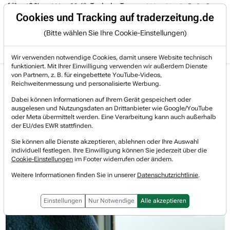
uf über +3 %.
16:49
Trade des Tages
16:44
Trade des Tages
Trading-Room
Cookies und Tracking auf traderzeitung.de
(Bitte wählen Sie Ihre Cookie-Einstellungen)
Produkte
Gratis Account
Login
Wir verwenden notwendige Cookies, damit unsere Website technisch
funktioniert. Mit Ihrer Einwilligung verwenden wir außerdem Dienste
Jetzt registrieren und gratis Artikel lesen.
von Partnern, z. B. für eingebettete YouTube-Videos,
Bereits bei TraderFox registriert? Jetzt anmelden!
Reichweitenmessung und personalisierte Werbung.
Dabei können Informationen auf Ihrem Gerät gespeichert oder
ausgelesen und Nutzungsdaten an Drittanbieter wie Google/YouTube
Home
Lists & Rankings
Saisonalitäten
oder Meta übermittelt werden. Eine Verarbeitung kann auch außerhalb
Columbia Sportswear: Funktionalität trifft auf Ab...
der EU/des EWR stattfinden.
Columbia Sportswear Company
Sie können alle Dienste akzeptieren, ablehnen oder Ihre Auswahl
Watchlist
individuell festlegen. Ihre Einwilligung können Sie jederzeit über die
Columbia Sportswear:
Cookie-Einstellungen
im Footer widerrufen oder ändern.
Funktionalität trifft auf Abenteuerlust
Weitere Informationen finden Sie in unserer
Datenschutzrichtlinie
.
Einstellungen
Nur Notwendige
Alle akzeptieren