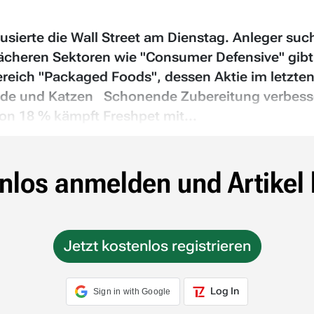
ierte die Wall Street am Dienstag. Anleger suc
wächeren Sektoren wie "Consumer Defensive" gibt 
reich "Packaged Foods", dessen Aktie im letzte
 Hunde und Katzen Schonende Zubereitung verbe
on 18 % kämpft Freshpet mit...
nlos anmelden und Artikel 
Jetzt kostenlos registrieren
Log In
Sign in with Google