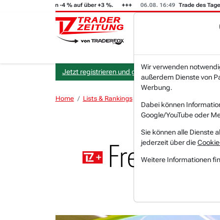
T (i) steigt von -4 % auf über +3 %.
06.08. 16:49
Trade des Tages
Wir verwenden notwendige
Jetzt registrieren und gratis Artikel lesen.
außerdem Dienste von Par
Werbung.
Home
Lists & Rankings
Branchen und Sektoren
Dabei können Informatio
Google/YouTube oder Met
Sie können alle Dienste a
jederzeit über die
Cookie
Freshpet: F
Weitere Informationen fi