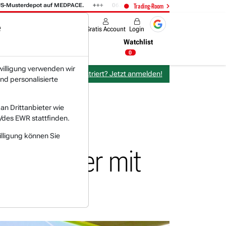
terdepot auf MEDPACE.
06.08. 14:58
AMAZON (i) hat zwei Tage konsoli
Trading-Room
e
Produkte
Gratis Account
Login
Nachrichten
Newsticker
Watchlist
06:07 Uhr
0
willigung verwenden wir
Bereits bei TraderFox registriert? Jetzt anmelden!
nd personalisierte
n Drittanbieter wie
/des EWR stattfinden.
illigung können Sie
tzenfutter mit