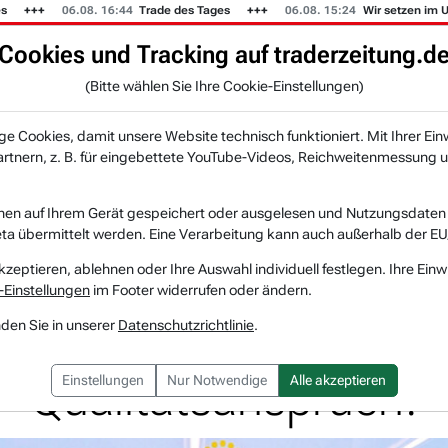
06.08. 16:44
Trade des Tages
06.08. 15:24
Wir setzen im US-Mus
Cookies und Tracking auf traderzeitung.d
KI-Agenten
Zeitung
Rankings & Trends
(Bitte wählen Sie Ihre Cookie-Einstellungen)
NEU
 Cookies, damit unsere Website technisch funktioniert. Mit Ihrer Ein
tnern, z. B. für eingebettete YouTube-Videos, Reichweitenmessung u
Freshpet: Frisches Hunde- und Katzenfutter mit Qua...
nen auf Ihrem Gerät gespeichert oder ausgelesen und Nutzungsdaten a
a übermittelt werden. Eine Verarbeitung kann auch außerhalb der EU
Freshpet
Watchlist
kzeptieren, ablehnen oder Ihre Auswahl individuell festlegen. Ihre Einw
-Einstellungen
im Footer widerrufen oder ändern.
risches Hunde- und Ka
nden Sie in unserer
Datenschutzrichtlinie
.
Qualitätsanspruch!
Einstellungen
Nur Notwendige
Alle akzeptieren