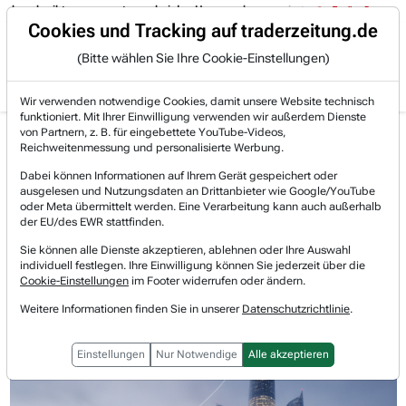
schreibt es ganz gut, was bei den Hyperscalern passiert:
05.08. 15:14
Trading-Room
Cookies und Tracking auf traderzeitung.de
(Bitte wählen Sie Ihre Cookie-Einstellungen)
Produkte
Gratis Account
Login
Wir verwenden notwendige Cookies, damit unsere Website technisch
funktioniert. Mit Ihrer Einwilligung verwenden wir außerdem Dienste
Jetzt registrieren und gratis Artikel lesen.
von Partnern, z. B. für eingebettete YouTube-Videos,
Bereits bei TraderFox registriert? Jetzt anmelden!
Reichweitenmessung und personalisierte Werbung.
Dabei können Informationen auf Ihrem Gerät gespeichert oder
ausgelesen und Nutzungsdaten an Drittanbieter wie Google/YouTube
Home
Lists & Rankings
Allzeithoch
oder Meta übermittelt werden. Eine Verarbeitung kann auch außerhalb
Enova International: Mit KI-gestützten Krediten a...
der EU/des EWR stattfinden.
Enova International
Sie können alle Dienste akzeptieren, ablehnen oder Ihre Auswahl
Watchlist
individuell festlegen. Ihre Einwilligung können Sie jederzeit über die
Enova International: Mit KI-
Cookie-Einstellungen
im Footer widerrufen oder ändern.
gestützten Krediten auf ein neues
Weitere Informationen finden Sie in unserer
Datenschutzrichtlinie
.
Allzeithoch
Einstellungen
Nur Notwendige
Alle akzeptieren