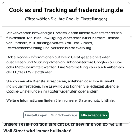
, was bei den Hyperscalern passiert:
05.08. 15:14
- Rocket Lab sichert
Trading-Room
Cookies und Tracking auf traderzeitung.de
(Bitte wählen Sie Ihre Cookie-Einstellungen)
Produkte
Gratis Account
Login
Wir verwenden notwendige Cookies, damit unsere Website technisch
funktioniert. Mit Ihrer Einwilligung verwenden wir außerdem Dienste
von Partnern, z. B. für eingebettete YouTube-Videos,
Trading-Room-Notizen
Reichweitenmessung und personalisierte Werbung.
Dabei können Informationen auf Ihrem Gerät gespeichert oder
ausgelesen und Nutzungsdaten an Drittanbieter wie Google/YouTube
oder Meta übermittelt werden. Eine Verarbeitung kann auch außerhalb
der EU/des EWR stattfinden.
Sie können alle Dienste akzeptieren, ablehnen oder Ihre Auswahl
individuell festlegen. Ihre Einwilligung können Sie jederzeit über die
Cookie-Einstellungen
im Footer widerrufen oder ändern.
Weitere Informationen finden Sie in unserer
Datenschutzrichtlinie
.
17.12.2024 um 16 Uhr
Einstellungen
Nur Notwendige
Alle akzeptieren
TESLA
Unsere Tesla-Position erreicht Buchgewinne von 85 %! Die
Wall Street wird immer bullischer!