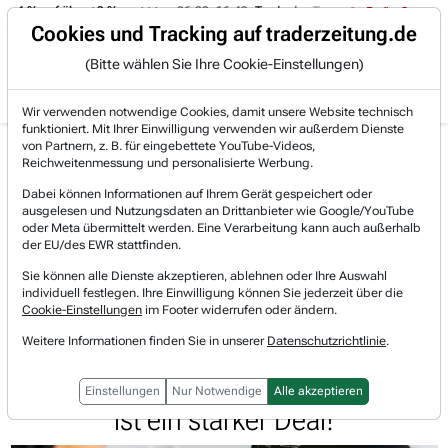
 -4 % auf über +3 %.
06.08. 16:49
Trade des Tages
06.08. 16:
Trading-Room
Cookies und Tracking auf traderzeitung.de
(Bitte wählen Sie Ihre Cookie-Einstellungen)
Produkte
Gratis Account
Login
Wir verwenden notwendige Cookies, damit unsere Website technisch
funktioniert. Mit Ihrer Einwilligung verwenden wir außerdem Dienste
Jetzt registrieren und gratis Artikel lesen.
von Partnern, z. B. für eingebettete YouTube-Videos,
Bereits bei TraderFox registriert? Jetzt anmelden!
Reichweitenmessung und personalisierte Werbung.
Dabei können Informationen auf Ihrem Gerät gespeichert oder
ausgelesen und Nutzungsdaten an Drittanbieter wie Google/YouTube
Home
Börsen-Nachrichten
Trading-Room-Notizen
oder Meta übermittelt werden. Eine Verarbeitung kann auch außerhalb
Allgeier rüstet sich für den digitalen Aufschwun...
der EU/des EWR stattfinden.
Allgeier
Sie können alle Dienste akzeptieren, ablehnen oder Ihre Auswahl
Watchlist
individuell festlegen. Ihre Einwilligung können Sie jederzeit über die
Allgeier rüstet sich für den
Cookie-Einstellungen
im Footer widerrufen oder ändern.
digitalen Aufschwung. Der Verkauf
Weitere Informationen finden Sie in unserer
Datenschutzrichtlinie
.
des IT-Managed Service-Geschäfts
Einstellungen
Nur Notwendige
Alle akzeptieren
ist ein starker Deal!