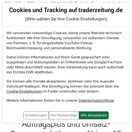
-4 % auf über +3 %.
06.08. 16:49
Trade des Tages
06.08. 16:4
Trading-Room
Cookies und Tracking auf traderzeitung.de
(Bitte wählen Sie Ihre Cookie-Einstellungen)
Produkte
Gratis Account
Login
Wir verwenden notwendige Cookies, damit unsere Website technisch
funktioniert. Mit Ihrer Einwilligung verwenden wir außerdem Dienste
Jetzt registrieren und gratis Artikel lesen.
von Partnern, z. B. für eingebettete YouTube-Videos,
Bereits bei TraderFox registriert? Jetzt anmelden!
Reichweitenmessung und personalisierte Werbung.
Dabei können Informationen auf Ihrem Gerät gespeichert oder
ausgelesen und Nutzungsdaten an Drittanbieter wie Google/YouTube
Home
Lists & Rankings
Pivotal-Points
oder Meta übermittelt werden. Eine Verarbeitung kann auch außerhalb
Pivotal-Point Nachverfolgung Cisco Systems (CSCO):...
der EU/des EWR stattfinden.
Cisco Systems
Sie können alle Dienste akzeptieren, ablehnen oder Ihre Auswahl
Watchlist
individuell festlegen. Ihre Einwilligung können Sie jederzeit über die
Pivotal-Point Nachverfolgung
Cookie-Einstellungen
im Footer widerrufen oder ändern.
Cisco Systems (CSCO): KI-
Weitere Informationen finden Sie in unserer
Datenschutzrichtlinie
.
Infrastrukturboom sorgt für 35 %
Einstellungen
Nur Notwendige
Alle akzeptieren
Auftragsplus und Umsatz-