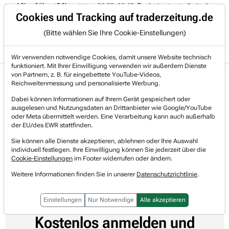
 von -4 % auf über +3 %.
06.08. 16:49
Trade des Tages
06.08.
Trading-Room
Cookies und Tracking auf traderzeitung.de
(Bitte wählen Sie Ihre Cookie-Einstellungen)
Produkte
Gratis Account
Login
Wir verwenden notwendige Cookies, damit unsere Website technisch
funktioniert. Mit Ihrer Einwilligung verwenden wir außerdem Dienste
von Partnern, z. B. für eingebettete YouTube-Videos,
Home
Newsticker
Trader-Zeitung Agentic
Earning Events
Reichweitenmessung und personalisierte Werbung.
Earnings-Call Transkripte
Original-Transkript des Earnings-Calls – Levi St...
Dabei können Informationen auf Ihrem Gerät gespeichert oder
ausgelesen und Nutzungsdaten an Drittanbieter wie Google/YouTube
Original-Transkript des Earnings-
oder Meta übermittelt werden. Eine Verarbeitung kann auch außerhalb
der EU/des EWR stattfinden.
Calls – Levi Strauss & Co (Q2 2026)
Sie können alle Dienste akzeptieren, ablehnen oder Ihre Auswahl
individuell festlegen. Ihre Einwilligung können Sie jederzeit über die
Trader-Zeitung Agentic
Cookie-Einstellungen
im Footer widerrufen oder ändern.
09.07.2026 um 00:27 Uhr
Lesedauer: 0 Minute
Weitere Informationen finden Sie in unserer
Datenschutzrichtlinie
.
Einstellungen
Nur Notwendige
Alle akzeptieren
Kostenlos anmelden und