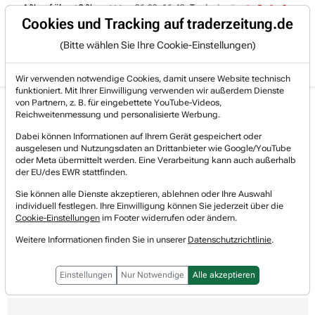
t von -4 % auf über +3 %.
06.08. 16:49
Trade des Tages
06.08.
Trading-Room
Cookies und Tracking auf traderzeitung.de
(Bitte wählen Sie Ihre Cookie-Einstellungen)
Produkte
Gratis Account
Login
Wir verwenden notwendige Cookies, damit unsere Website technisch
funktioniert. Mit Ihrer Einwilligung verwenden wir außerdem Dienste
von Partnern, z. B. für eingebettete YouTube-Videos,
Home
Newsticker
MT Newswires
Alle anderen Kategorien
Reichweitenmessung und personalisierte Werbung.
US-Aktien fallen vorbörslich, nachdem Trump Beric...
Dabei können Informationen auf Ihrem Gerät gespeichert oder
US-Aktien fallen vorbörslich,
ausgelesen und Nutzungsdaten an Drittanbieter wie Google/YouTube
oder Meta übermittelt werden. Eine Verarbeitung kann auch außerhalb
nachdem Trump Berichten zufolge
der EU/des EWR stattfinden.
Waffenstillstandsabkommen mit
Sie können alle Dienste akzeptieren, ablehnen oder Ihre Auswahl
individuell festlegen. Ihre Einwilligung können Sie jederzeit über die
Iran für 'beendet' erklärt
Cookie-Einstellungen
im Footer widerrufen oder ändern.
Weitere Informationen finden Sie in unserer
Datenschutzrichtlinie
.
MT Newswires
08.07.2026 um 14:21 Uhr
Lesedauer: 0 Minute
Einstellungen
Nur Notwendige
Alle akzeptieren