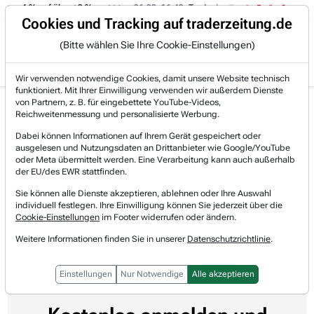
 von -4 % auf über +3 %.
06.08. 16:49
Trade des Tages
06.08.
Trading-Room
Cookies und Tracking auf traderzeitung.de
(Bitte wählen Sie Ihre Cookie-Einstellungen)
Produkte
Gratis Account
Login
Wir verwenden notwendige Cookies, damit unsere Website technisch
funktioniert. Mit Ihrer Einwilligung verwenden wir außerdem Dienste
von Partnern, z. B. für eingebettete YouTube-Videos,
Home
Newsticker
MT Newswires
Alle anderen Kategorien
Reichweitenmessung und personalisierte Werbung.
Update: Aktienmärkte steigen intraday, während T...
Dabei können Informationen auf Ihrem Gerät gespeichert oder
Update: Aktienmärkte steigen
ausgelesen und Nutzungsdaten an Drittanbieter wie Google/YouTube
oder Meta übermittelt werden. Eine Verarbeitung kann auch außerhalb
intraday, während Technologie
der EU/des EWR stattfinden.
vorrückt
Sie können alle Dienste akzeptieren, ablehnen oder Ihre Auswahl
individuell festlegen. Ihre Einwilligung können Sie jederzeit über die
Cookie-Einstellungen
im Footer widerrufen oder ändern.
MT Newswires
06.07.2026 um 20:11 Uhr
Lesedauer: 0 Minute
Weitere Informationen finden Sie in unserer
Datenschutzrichtlinie
.
Einstellungen
Nur Notwendige
Alle akzeptieren