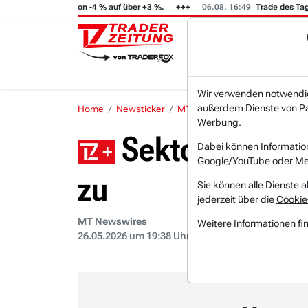
7:02
GFT (i) steigt von -4 % auf über +3 %.
06.08. 16:49
Trade des Tage
Wir verwenden notwendige
außerdem Dienste von Par
Home
Newsticker
MT Newswires
Alle anderen
Werbung.
Sektor-Update
Dabei können Informatio
Google/YouTube oder Met
zu
Sie können alle Dienste a
jederzeit über die
Cookie
MT Newswires
Weitere Informationen fi
26.05.2026 um 19:38 Uhr