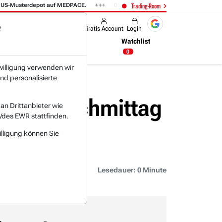
US-Musterdepot auf MEDPACE.
06.08. 14:58
AMAZON (i) hat zwei Tage k
Trading-Room
e
Produkte
Gratis Account
Login
Nachrichten
Newsticker
Watchlist
00:56 Uhr
0
willigung verwenden wir
nd personalisierte
enstagnachmittag
n Drittanbieter wie
/des EWR stattfinden.
illigung können Sie
Lesedauer: 0 Minute