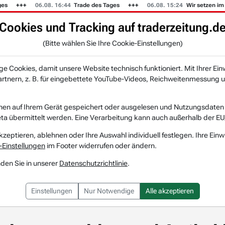
s
06.08. 16:44
Trade des Tages
06.08. 15:24
Wir setzen im 
Cookies und Tracking auf traderzeitung.d
KI-Agenten
Zeitung
Rankings & Trends
(Bitte wählen Sie Ihre Cookie-Einstellungen)
NEU
 Cookies, damit unsere Website technisch funktioniert. Mit Ihrer Ein
tnern, z. B. für eingebettete YouTube-Videos, Reichweitenmessung u
 Kategorien
Sektor-Update: Tech-Aktien legen Dienstagnachmitta...
: Tech-Aktien legen Di
nen auf Ihrem Gerät gespeichert oder ausgelesen und Nutzungsdaten a
a übermittelt werden. Eine Verarbeitung kann auch außerhalb der EU
kzeptieren, ablehnen oder Ihre Auswahl individuell festlegen. Ihre Einw
-Einstellungen
im Footer widerrufen oder ändern.
nden Sie in unserer
Datenschutzrichtlinie
.
Einstellungen
Nur Notwendige
Alle akzeptieren