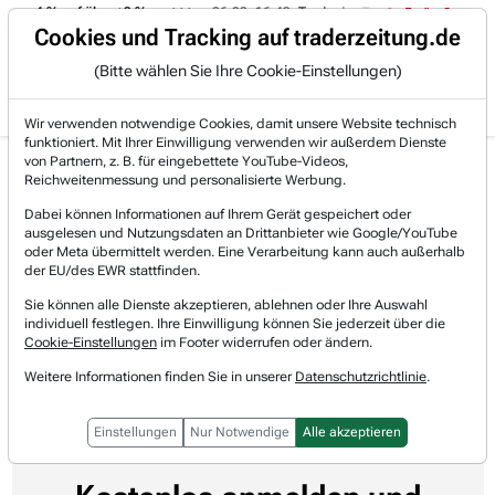
t von -4 % auf über +3 %.
06.08. 16:49
Trade des Tages
06.08.
Trading-Room
Cookies und Tracking auf traderzeitung.de
(Bitte wählen Sie Ihre Cookie-Einstellungen)
Produkte
Gratis Account
Login
Wir verwenden notwendige Cookies, damit unsere Website technisch
funktioniert. Mit Ihrer Einwilligung verwenden wir außerdem Dienste
von Partnern, z. B. für eingebettete YouTube-Videos,
Home
Newsticker
MT Newswires
Alle anderen Kategorien
Reichweitenmessung und personalisierte Werbung.
LiveOne erweitert Zusammenarbeit bei Auto-Unterhal...
Dabei können Informationen auf Ihrem Gerät gespeichert oder
LiveOne erweitert
ausgelesen und Nutzungsdaten an Drittanbieter wie Google/YouTube
oder Meta übermittelt werden. Eine Verarbeitung kann auch außerhalb
Zusammenarbeit bei Auto-
der EU/des EWR stattfinden.
Unterhaltungsplattform mit AT&T
Sie können alle Dienste akzeptieren, ablehnen oder Ihre Auswahl
individuell festlegen. Ihre Einwilligung können Sie jederzeit über die
Cookie-Einstellungen
im Footer widerrufen oder ändern.
MT Newswires
03.06.2026 um 17:09 Uhr
Lesedauer: 0 Minute
Weitere Informationen finden Sie in unserer
Datenschutzrichtlinie
.
Einstellungen
Nur Notwendige
Alle akzeptieren