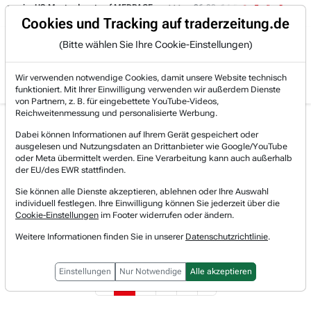
etzen im US-Musterdepot auf MEDPACE.
06.08. 14:58
AMAZON (i) hat z
Trading-Room
Cookies und Tracking auf traderzeitung.de
(Bitte wählen Sie Ihre Cookie-Einstellungen)
Produkte
Gratis Account
Login
Wir verwenden notwendige Cookies, damit unsere Website technisch
funktioniert. Mit Ihrer Einwilligung verwenden wir außerdem Dienste
von Partnern, z. B. für eingebettete YouTube-Videos,
Reichweitenmessung und personalisierte Werbung.
Oklo Aktie News &
Realtimekurs
Dabei können Informationen auf Ihrem Gerät gespeichert oder
Nachrichten
ausgelesen und Nutzungsdaten an Drittanbieter wie Google/YouTube
+14,26 %
48,23 $
oder Meta übermittelt werden. Eine Verarbeitung kann auch außerhalb
07.08.2026, 21:51 Uhr
[WKN: A3CUTU | Symbol: ALCC]
der EU/des EWR stattfinden.
Sie können alle Dienste akzeptieren, ablehnen oder Ihre Auswahl
individuell festlegen. Ihre Einwilligung können Sie jederzeit über die
Es konnten keine weiteren Nachrichten über Oklo gefunden
Cookie-Einstellungen
im Footer widerrufen oder ändern.
werden.
Weitere Informationen finden Sie in unserer
Datenschutzrichtlinie
.
Einstellungen
Nur Notwendige
Alle akzeptieren
‹
1
2
3
4
›