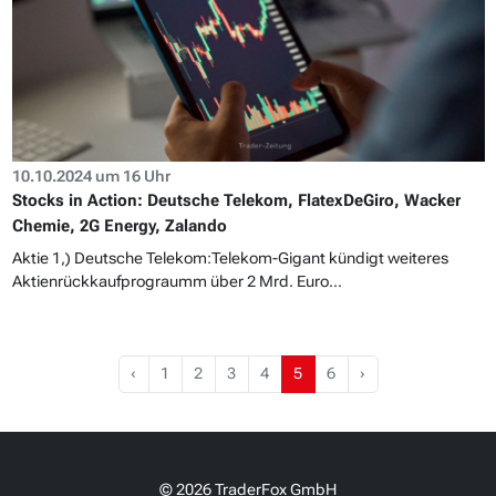
10.10.2024 um 16 Uhr
Stocks in Action: Deutsche Telekom, FlatexDeGiro, Wacker
Chemie, 2G Energy, Zalando
Aktie 1,) Deutsche Telekom:Telekom-Gigant kündigt weiteres
Aktienrückkaufprograumm über 2 Mrd. Euro...
‹
1
2
3
4
5
6
›
© 2026 TraderFox GmbH