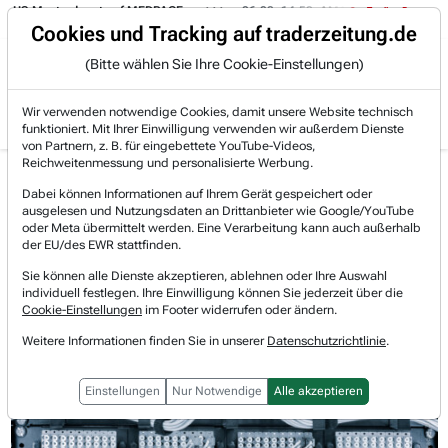
Musterdepot auf MEDPACE.
06.08. 14:58
AMAZON (i) hat zwei Tage kons
Trading-Room
Cookies und Tracking auf traderzeitung.de
(Bitte wählen Sie Ihre Cookie-Einstellungen)
Produkte
Gratis Account
Login
Wir verwenden notwendige Cookies, damit unsere Website technisch
funktioniert. Mit Ihrer Einwilligung verwenden wir außerdem Dienste
von Partnern, z. B. für eingebettete YouTube-Videos,
Reichweitenmessung und personalisierte Werbung.
Deutsche Telekom Aktie
Realtimekurs
Dabei können Informationen auf Ihrem Gerät gespeichert oder
News & Nachrichten
ausgelesen und Nutzungsdaten an Drittanbieter wie Google/YouTube
+6,27 %
29,14 €
oder Meta übermittelt werden. Eine Verarbeitung kann auch außerhalb
06.08.2026, 19:59 Uhr
[WKN: 555750 | Symbol: DTE]
der EU/des EWR stattfinden.
Sie können alle Dienste akzeptieren, ablehnen oder Ihre Auswahl
individuell festlegen. Ihre Einwilligung können Sie jederzeit über die
Cookie-Einstellungen
im Footer widerrufen oder ändern.
Weitere Informationen finden Sie in unserer
Datenschutzrichtlinie
.
Einstellungen
Nur Notwendige
Alle akzeptieren