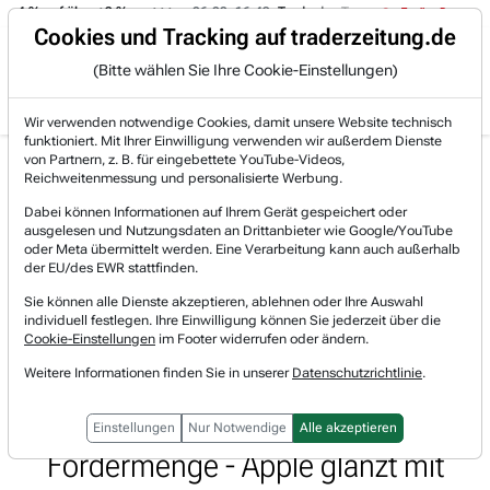
-4 % auf über +3 %.
06.08. 16:49
Trade des Tages
06.08. 16:4
Trading-Room
Cookies und Tracking auf traderzeitung.de
(Bitte wählen Sie Ihre Cookie-Einstellungen)
Produkte
Gratis Account
Login
Wir verwenden notwendige Cookies, damit unsere Website technisch
funktioniert. Mit Ihrer Einwilligung verwenden wir außerdem Dienste
Jetzt registrieren und gratis Artikel lesen.
von Partnern, z. B. für eingebettete YouTube-Videos,
Bereits bei TraderFox registriert? Jetzt anmelden!
Reichweitenmessung und personalisierte Werbung.
Dabei können Informationen auf Ihrem Gerät gespeichert oder
ausgelesen und Nutzungsdaten an Drittanbieter wie Google/YouTube
Home
Marktberichte
Morning Briefing
oder Meta übermittelt werden. Eine Verarbeitung kann auch außerhalb
US-Märkte mit neuen Rekorden - Geopolitische Dees...
der EU/des EWR stattfinden.
US-Märkte mit neuen Rekorden -
Sie können alle Dienste akzeptieren, ablehnen oder Ihre Auswahl
individuell festlegen. Ihre Einwilligung können Sie jederzeit über die
Geopolitische Deeskalation im Iran-
Cookie-Einstellungen
im Footer widerrufen oder ändern.
Weitere Informationen finden Sie in unserer
Datenschutzrichtlinie
.
Konflikt - Truppenabzug aus
Deutschland - OPEC erhöht
Einstellungen
Nur Notwendige
Alle akzeptieren
Fördermenge - Apple glänzt mit