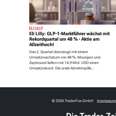
ELI LILLY
Eli Lilly: GLP-1-Marktführer wächst mit
Rekordquartal um 48 % - Aktie am
Allzeithoch!
Das 2. Quartal überzeugt mit einem
Umsatzwachstum von 48 %. Mounjaro und
Zepbound liefern mit 14,9 Mrd. USD einen
Umsatzrekord. Die orale Abnehmpille...
© 2026 TraderFox GmbH
Impressum