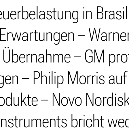
uerbelastung in Brasi
t Erwartungen – Warne
r Übernahme – GM prof
gen – Philip Morris auf
rodukte – Novo Nordisk 
 Instruments bricht 