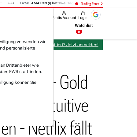
14:58
AMAZON (i) hat zwei Tage konsolidiert.
14:35
IONQ von den Q
Trading-Room
e
Produkte
Gratis Account
Login
Nachrichten
Newsticker
Watchlist
23:28 Uhr
0
willigung verwenden wir
Bereits bei TraderFox registriert? Jetzt anmelden!
nd personalisierte
n Drittanbieter wie
/des EWR stattfinden.
bgesagt – Gold
illigung können Sie
ren – Intuitive
 - Netflix fällt