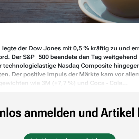
legte der Dow Jones mit 0,5 % kräftig zu und er
ord. Der S&P 500 beendete den Tag weitgehend u
er technologielastige Nasdaq Composite hingege
ten. Der positive Impuls der Märkte kam vor alle
ewichten wie 3M (+7,7 %) und Coca ‑ Cola...
nlos anmelden und Artikel 