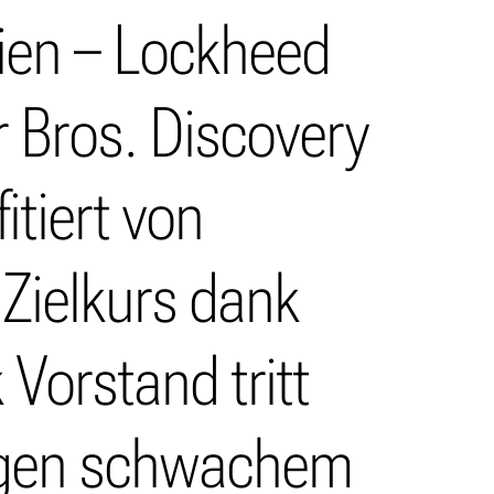
lien – Lockheed
r Bros. Discovery
itiert von
 Zielkurs dank
Vorstand tritt
wegen schwachem