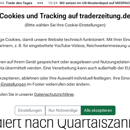
e des Tages
15:24
Wir setzen im US-Musterdepot auf MEDPACE.
Cookies und Tracking auf traderzeitung.d
KI-Agenten
Zeitung
Rankings & Trends
(Bitte wählen Sie Ihre Cookie-Einstellungen)
NEU
 Cookies, damit unsere Website technisch funktioniert. Mit Ihrer Ein
tnern, z. B. für eingebettete YouTube-Videos, Reichweitenmessung u
tin-Gipfel in Budapest abgesagt – Gold e...
nen auf Ihrem Gerät gespeichert oder ausgelesen und Nutzungsdaten a
a übermittelt werden. Eine Verarbeitung kann auch außerhalb der EU
-Gipfel in Budapest a
kzeptieren, ablehnen oder Ihre Auswahl individuell festlegen. Ihre Einw
-Einstellungen
im Footer widerrufen oder ändern.
 Kursrutsch seit 10 Jah
nden Sie in unserer
Datenschutzrichtlinie
.
Einstellungen
Nur Notwendige
Alle akzeptieren
iert nach Quartalszahlen