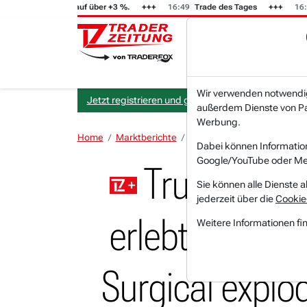
igt von -4 % auf über +3 %.
16:49
Trade des Tages
16:44
Trad
Wir verwenden notwendige
Jetzt registrieren und gratis Artikel lesen.
außerdem Dienste von Par
Werbung.
Home
Marktberichte
Morning Briefing
Trump-Pu
Dabei können Informatio
Google/YouTube oder Met
Trump-Putin
Sie können alle Dienste a
jederzeit über die
Cookie
erlebt größten
Weitere Informationen fi
Surgical explod