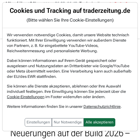
-4 % auf über +3 %.
06.08. 16:49
Trade des Tages
06.08. 16:4
Trading-Room
Cookies und Tracking auf traderzeitung.de
(Bitte wählen Sie Ihre Cookie-Einstellungen)
Produkte
Gratis Account
Login
Wir verwenden notwendige Cookies, damit unsere Website technisch
funktioniert. Mit Ihrer Einwilligung verwenden wir außerdem Dienste
Jetzt registrieren und gratis Artikel lesen.
von Partnern, z. B. für eingebettete YouTube-Videos,
Bereits bei TraderFox registriert? Jetzt anmelden!
Reichweitenmessung und personalisierte Werbung.
Dabei können Informationen auf Ihrem Gerät gespeichert oder
ausgelesen und Nutzungsdaten an Drittanbieter wie Google/YouTube
Home
Marktberichte
Morning Briefing
oder Meta übermittelt werden. Eine Verarbeitung kann auch außerhalb
Leichtes Kursplus an den US-Börsen – Neue Angri...
der EU/des EWR stattfinden.
Leichtes Kursplus an den US-
Sie können alle Dienste akzeptieren, ablehnen oder Ihre Auswahl
individuell festlegen. Ihre Einwilligung können Sie jederzeit über die
Börsen – Neue Angriffe gefährden
Cookie-Einstellungen
im Footer widerrufen oder ändern.
Weitere Informationen finden Sie in unserer
Datenschutzrichtlinie
.
Waffenstillstand – Bitcoin rutscht ab
– Microsoft mit zahlreichen
Einstellungen
Nur Notwendige
Alle akzeptieren
Neuerungen auf der Build 2026 –