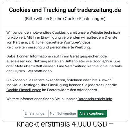
-4 % auf über +3 %.
06.08. 16:49
Trade des Tages
06.08. 16:4
Trading-Room
Cookies und Tracking auf traderzeitung.de
(Bitte wählen Sie Ihre Cookie-Einstellungen)
Produkte
Gratis Account
Login
Wir verwenden notwendige Cookies, damit unsere Website technisch
funktioniert. Mit Ihrer Einwilligung verwenden wir außerdem Dienste
Jetzt registrieren und gratis Artikel lesen.
von Partnern, z. B. für eingebettete YouTube-Videos,
Bereits bei TraderFox registriert? Jetzt anmelden!
Reichweitenmessung und personalisierte Werbung.
Dabei können Informationen auf Ihrem Gerät gespeichert oder
ausgelesen und Nutzungsdaten an Drittanbieter wie Google/YouTube
Home
Marktberichte
Morning Briefing
oder Meta übermittelt werden. Eine Verarbeitung kann auch außerhalb
Breiter US-Markt mit Handelsverlusten – Baldiges...
der EU/des EWR stattfinden.
Breiter US-Markt mit
Sie können alle Dienste akzeptieren, ablehnen oder Ihre Auswahl
individuell festlegen. Ihre Einwilligung können Sie jederzeit über die
Handelsverlusten – Baldiges Ende
Cookie-Einstellungen
im Footer widerrufen oder ändern.
Weitere Informationen finden Sie in unserer
Datenschutzrichtlinie
.
des Regierungsstillstands – Bitcoin-
ETFs mit Rekordzuflüssen – Gold
Einstellungen
Nur Notwendige
Alle akzeptieren
knackt erstmals 4.000 USD –